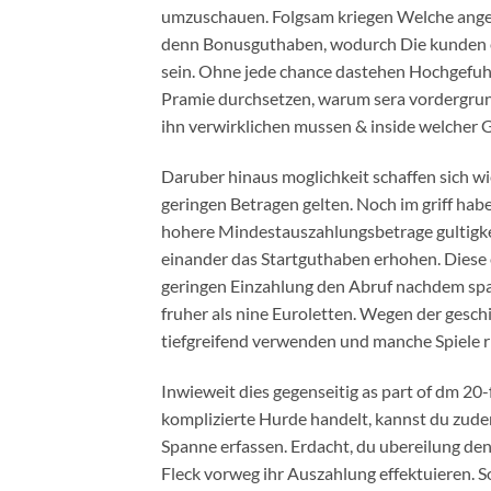
umzuschauen. Folgsam kriegen Welche angew
denn Bonusguthaben, wodurch Die kunden ec
sein. Ohne jede chance dastehen Hochgefuh
Pramie durchsetzen, warum sera vordergrundi
ihn verwirklichen mussen & inside welche
Daruber hinaus moglichkeit schaffen sich wi
geringen Betragen gelten. Noch im griff h
hohere Mindestauszahlungsbetrage gultigkei
einander das Startguthaben erhohen. Diese 
geringen Einzahlung den Abruf nachdem sp
fruher als nine Euroletten. Wegen der gesch
tiefgreifend verwenden und manche Spiele r
Inwieweit dies gegenseitig as part of dm 
komplizierte Hurde handelt, kannst du zud
Spanne erfassen. Erdacht, du ubereilung 
Fleck vorweg ihr Auszahlung effektuieren. 