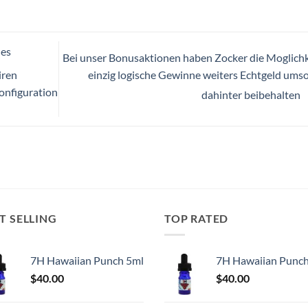
hes
Bei unser Bonusaktionen haben Zocker die Moglichk
einzig logische Gewinne weiters Echtgeld ums
iren
onfiguration
dahinter beibehalten
T SELLING
TOP RATED
7H Hawaiian Punch 5ml
7H Hawaiian Punch
$
40.00
$
40.00