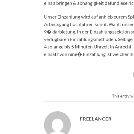
eins z bringen & abhangigkeit dafur diese ri
Unser Einzahlung wird auf anhieb eurem Spi
Arbeitsgang hochfahren konnt. Wahlt unser 
9� darbietung. In der Einzahlungssektion s
verfugbaren Einzahlungsmethoden. Selbige
4 solange bis 5 Minuten Uhrzeit in Anrecht.
einsatz von nine� Einzahlung ist welcher ih
This entry w
FREELANCER