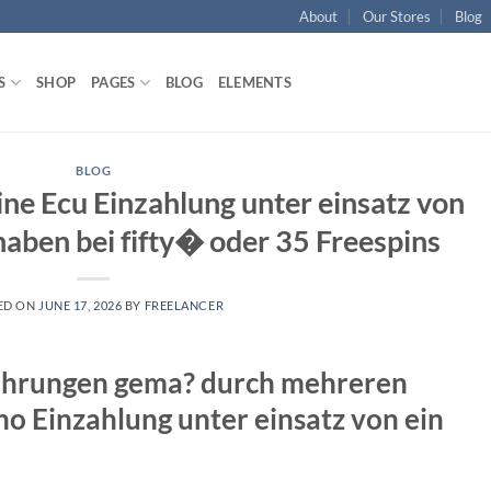
About
Our Stores
Blog
S
SHOP
PAGES
BLOG
ELEMENTS
BLOG
ine Ecu Einzahlung unter einsatz von
ben bei fifty� oder 35 Freespins
ED ON
JUNE 17, 2026
BY
FREELANCER
rfahrungen gema? durch mehreren
no Einzahlung unter einsatz von ein