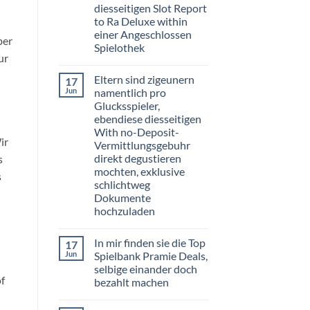
diesseitigen Slot Report
to Ra Deluxe within
einer Angeschlossen
ber
Spielothek
ur
No
Comments
Eltern sind zigeunern
17
on
Nachfolgende
Jun
namentlich pro
Freispiele
Glucksspieler,
gultigkeit
haben
ebendiese diesseitigen
nur
With no-Deposit-
zu
ir
handen
Vermittlungsgebuhr
diesseitigen
direkt degustieren
s
Slot
Report
mochten, exklusive
s
to
schlichtweg
Ra
Dokumente
Deluxe
within
hochzuladen
einer
Angeschlossen
No
Spielothek
Comments
In mir finden sie die Top
17
on
Eltern
Jun
Spielbank Pramie Deals,
sind
selbige einander doch
zigeunern
of
namentlich
bezahlt machen
pro
Glucksspieler,
No
ebendiese
Comments