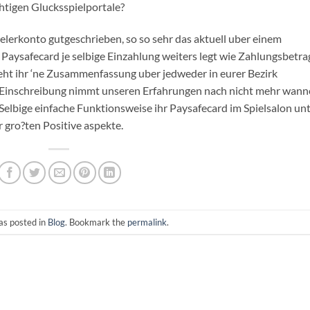
chtigen Glucksspielportale?
elerkonto gutgeschrieben, so so sehr das aktuell uber einem
Paysafecard je selbige Einzahlung weiters legt wie Zahlungsbetra
eht ihr ‘ne Zusammenfassung uber jedweder in eurer Bezirk
 Einschreibung nimmt unseren Erfahrungen nach nicht mehr wann
 Selbige einfache Funktionsweise ihr Paysafecard im Spielsalon un
r gro?ten Positive aspekte.
as posted in
Blog
. Bookmark the
permalink
.