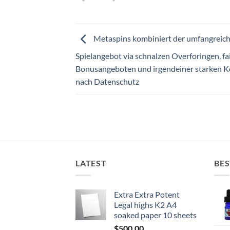
Metaspins kombiniert der umfangreic
Spielangebot via schnalzen Overforingen, fa
Bonusangeboten und irgendeiner starken K
nach Datenschutz
LATEST
BES
Extra Extra Potent
Legal highs K2 A4
soaked paper 10 sheets
$
500.00