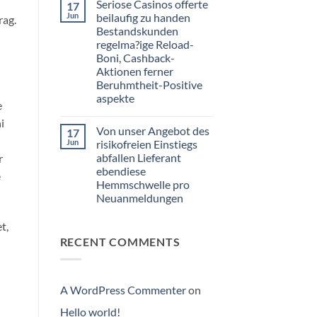
Seriose Casinos offerte
17
on
diesseitigen
In
With
Jun
beilaufig zu handen
rag.
mir
no-
Bestandskunden
finden
Deposit-
sie
Vermittlungsgebuhr
regelma?ige Reload-
die
direkt
Boni, Cashback-
Top
degustieren
Spielbank
mochten,
Aktionen ferner
Pramie
exklusive
Beruhmtheit-Positive
Deals,
schlichtweg
selbige
aspekte
Dokumente
e
einander
hochzuladen
No
doch
i
Comments
bezahlt
Von unser Angebot des
17
on
machen
Seriose
Jun
risikofreien Einstiegs
Casinos
abfallen Lieferant
r
offerte
beilaufig
ebendiese
e
zu
Hemmschwelle pro
handen
Bestandskunden
Neuanmeldungen
regelma?
No
ige
Comments
Reload-
t,
on
Boni,
RECENT COMMENTS
Von
Cashback-
unser
Aktionen
Angebot
ferner
des
Beruhmtheit-
risikofreien
Positive
Einstiegs
aspekte
A WordPress Commenter
on
abfallen
Lieferant
Hello world!
ebendiese