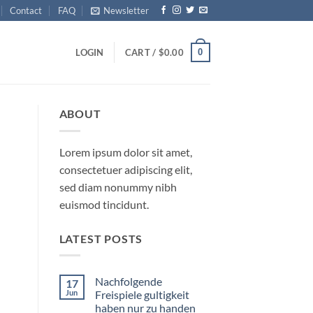
Contact
FAQ
Newsletter
0
LOGIN
CART /
$
0.00
ABOUT
Lorem ipsum dolor sit amet,
consectetuer adipiscing elit,
sed diam nonummy nibh
euismod tincidunt.
LATEST POSTS
Nachfolgende
17
Jun
Freispiele gultigkeit
haben nur zu handen