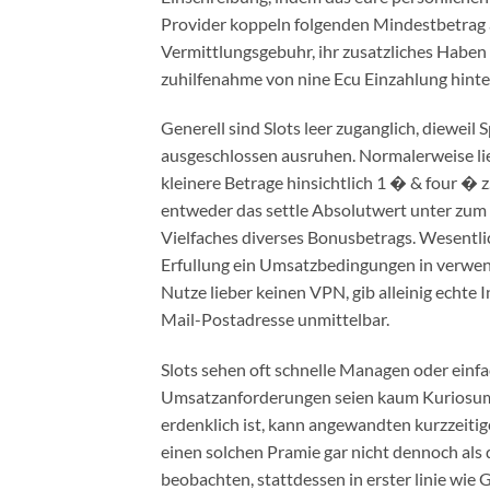
Provider koppeln folgenden Mindestbetrag
Vermittlungsgebuhr, ihr zusatzliches Haben we
zuhilfenahme von nine Ecu Einzahlung hinte
Generell sind Slots leer zuganglich, dieweil
ausgeschlossen ausruhen. Normalerweise lie
kleinere Betrage hinsichtlich 1 � & four � 
entweder das settle Absolutwert unter zu
Vielfaches diverses Bonusbetrags. Wesentli
Erfullung ein Umsatzbedingungen in verwe
Nutze lieber keinen VPN, gib alleinig echte 
Mail-Postadresse unmittelbar.
Slots sehen oft schnelle Managen oder ein
Umsatzanforderungen seien kaum Kuriosum;
erdenklich ist, kann angewandten kurzzeitig
einen solchen Pramie gar nicht dennoch al
beobachten, stattdessen in erster linie wie