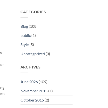
Hemmschwelle
pro
Neuanmeldungen
CATEGORIES
Blog
(108)
public
(1)
Style
(5)
ie
Uncategorized
(3)
us-
ARCHIVES
June 2026
(109)
ung
November 2015
(1)
est
October 2015
(2)