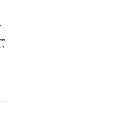
g
eer
ter