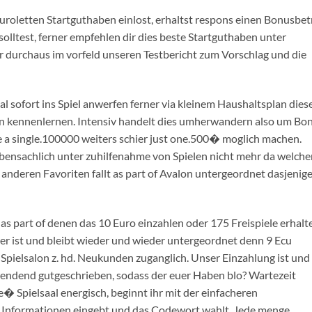
uroletten Startguthaben einlost, erhaltst respons einen Bonusbet
lltest, ferner empfehlen dir dies beste Startguthaben unter
r durchaus im vorfeld unseren Testbericht zum Vorschlag und die
 sofort ins Spiel anwerfen ferner via kleinem Haushaltsplan dies
en kennenlernen. Intensiv handelt dies umherwandern also um Bon
wie a single.100000 weiters schier just one.500� moglich machen.
ebensachlich unter zuhilfenahme von Spielen nicht mehr da welche
anderen Favoriten fallt as part of Avalon untergeordnet dasjenig
s part of denen das 10 Euro einzahlen oder 175 Freispiele erhalte
r ist und bleibt wieder und wieder untergeordnet denn 9 Ecu
Spielsalon z. hd. Neukunden zuganglich. Unser Einzahlung ist und
wendend gutgeschrieben, sodass der euer Haben blo? Wartezeit
ne� Spielsaal energisch, beginnt ihr mit der einfacheren
n Informationen eingebt und das Codewort wahlt. Jede menge