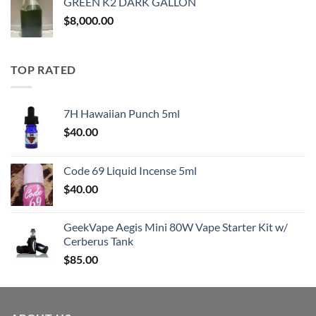
GREEN K2 DARK GALLON
$
8,000.00
TOP RATED
7H Hawaiian Punch 5ml
$
40.00
Code 69 Liquid Incense 5ml
$
40.00
GeekVape Aegis Mini 80W Vape Starter Kit w/
Cerberus Tank
$
85.00