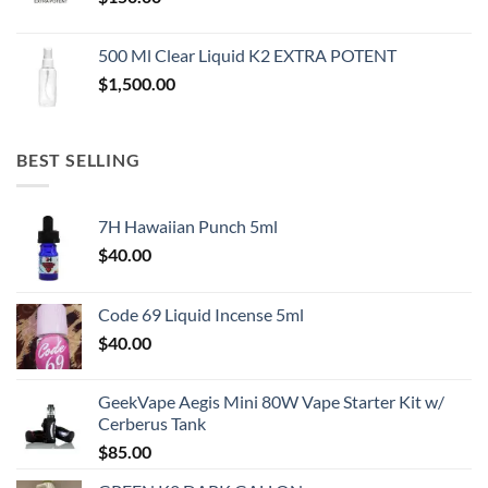
500 Ml Clear Liquid K2 EXTRA POTENT
$
1,500.00
BEST SELLING
7H Hawaiian Punch 5ml
$
40.00
Code 69 Liquid Incense 5ml
$
40.00
GeekVape Aegis Mini 80W Vape Starter Kit w/
Cerberus Tank
$
85.00