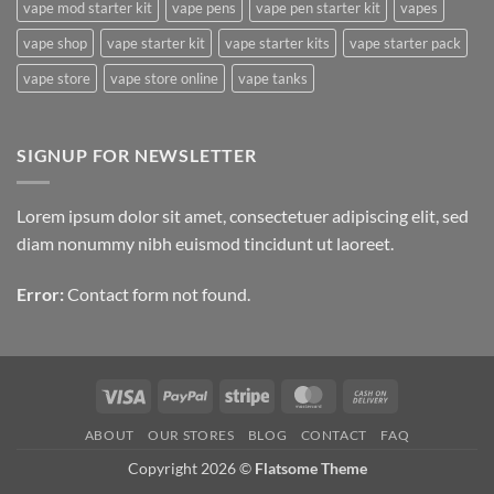
vape mod starter kit
vape pens
vape pen starter kit
vapes
vape shop
vape starter kit
vape starter kits
vape starter pack
vape store
vape store online
vape tanks
SIGNUP FOR NEWSLETTER
Lorem ipsum dolor sit amet, consectetuer adipiscing elit, sed
diam nonummy nibh euismod tincidunt ut laoreet.
Error:
Contact form not found.
Visa
PayPal
Stripe
MasterCard
Cash
On
ABOUT
OUR STORES
BLOG
CONTACT
FAQ
Delivery
Copyright 2026 ©
Flatsome Theme