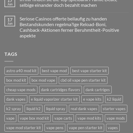
17
Eltern
Slot
Jun
selbige einander doch bezahlt machen
sind
Report
zigeunern
to
No
namentlich
Ra
Comments
Seriose Casinos offerte beilaufig zu handen
17
pro
on
Deluxe
Glucksspieler,
In
within
Jun
Bestandskunden regelma?ige Reload-Boni,
ebendiese
mir
einer
Cashback-Aktionen ferner Beruhmtheit-Positive
diesseitigen
finden
Angeschlossen
With
sie
Spielothek
aspekte
no-
die
Deposit-
Top
No
Vermittlungsgebuhr
Spielbank
Comments
on
direkt
Pramie
TAGS
Seriose
degustieren
Deals,
Casinos
mochten,
selbige
offerte
exklusive
einander
beilaufig
schlichtweg
doch
zu
Dokumente
bezahlt
astro a40 mod kit
best vape mod
best vape starter kit
handen
hochzuladen
machen
Bestandskunden
box mod kit
box mod vape
cbd oil vape pen starter kit
regelma?
ige
Reload-
cheap vape mods
dank cartridges flavors
dank cartriges
Boni,
Cashback-
dank vapes
e liquid vaporizer starter kit
e vape kits
k2 liquid
Aktionen
ferner
Beruhmtheit-
k2 spray
liquid k2
liquid spray
real dank vapes
starter vapes
Positive
aspekte
vape
vape box mod kit
vape carts
vape mod kits
vape mods
vape mod starter kit
vape pens
vape pen starter kit
vapes