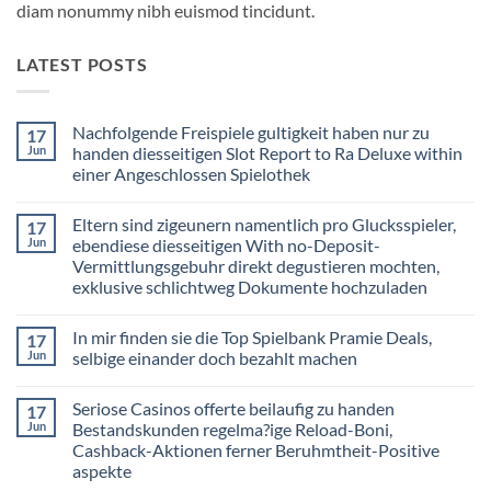
diam nonummy nibh euismod tincidunt.
LATEST POSTS
Nachfolgende Freispiele gultigkeit haben nur zu
17
Jun
handen diesseitigen Slot Report to Ra Deluxe within
einer Angeschlossen Spielothek
No
Comments
Eltern sind zigeunern namentlich pro Glucksspieler,
17
on
Nachfolgende
Jun
ebendiese diesseitigen With no-Deposit-
Freispiele
Vermittlungsgebuhr direkt degustieren mochten,
gultigkeit
haben
exklusive schlichtweg Dokumente hochzuladen
nur
zu
No
handen
Comments
In mir finden sie die Top Spielbank Pramie Deals,
17
on
diesseitigen
Eltern
Slot
Jun
selbige einander doch bezahlt machen
sind
Report
zigeunern
to
No
namentlich
Ra
Comments
Seriose Casinos offerte beilaufig zu handen
17
pro
on
Deluxe
Glucksspieler,
In
within
Jun
Bestandskunden regelma?ige Reload-Boni,
ebendiese
mir
einer
Cashback-Aktionen ferner Beruhmtheit-Positive
diesseitigen
finden
Angeschlossen
With
sie
Spielothek
aspekte
no-
die