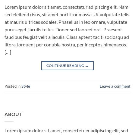
Lorem ipsum dolor sit amet, consectetur adipiscing elit. Nam
sed eleifend risus, sit amet porttitor massa. Ut vulputate felis
at mauris ultrices sodales. Phasellus in leo ornare, vulputate
purus eget, iaculis tellus. Donec sed laoreet orci. Praesent
faucibus feugiat velit a iaculis. Class aptent taciti sociosqu ad
litora torquent per conubia nostra, per inceptos himenaeos.
[…]
CONTINUE READING
→
Posted in
Style
Leave a comment
ABOUT
Lorem ipsum dolor sit amet, consectetuer adipiscing elit, sed