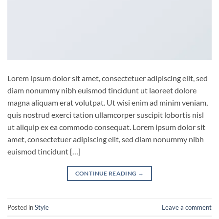
Lorem ipsum dolor sit amet, consectetuer adipiscing elit, sed
diam nonummy nibh euismod tincidunt ut laoreet dolore
magna aliquam erat volutpat. Ut wisi enim ad minim veniam,
quis nostrud exerci tation ullamcorper suscipit lobortis nisl
ut aliquip ex ea commodo consequat. Lorem ipsum dolor sit
amet, consectetuer adipiscing elit, sed diam nonummy nibh
euismod tincidunt […]
CONTINUE READING
→
Posted in
Style
Leave a comment