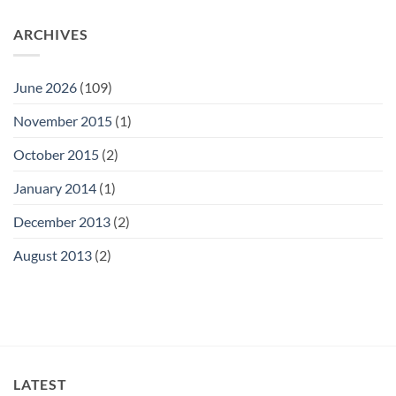
ARCHIVES
June 2026
(109)
November 2015
(1)
October 2015
(2)
January 2014
(1)
December 2013
(2)
August 2013
(2)
LATEST