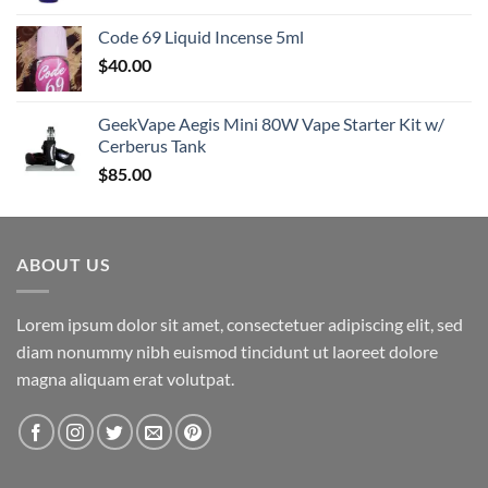
Code 69 Liquid Incense 5ml
$
40.00
GeekVape Aegis Mini 80W Vape Starter Kit w/
Cerberus Tank
$
85.00
ABOUT US
Lorem ipsum dolor sit amet, consectetuer adipiscing elit, sed
diam nonummy nibh euismod tincidunt ut laoreet dolore
magna aliquam erat volutpat.