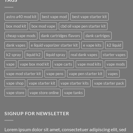
Casinos
mochten,
selbige
offerte
exklusive
einander
beilaufig
schlichtweg
doch
zu
Dokumente
bezahlt
astro a40 mod kit
best vape mod
best vape starter kit
handen
hochzuladen
machen
Bestandskunden
box mod kit
box mod vape
cbd oil vape pen starter kit
regelma?
ige
Reload-
cheap vape mods
dank cartridges flavors
dank cartriges
Boni,
Cashback-
dank vapes
e liquid vaporizer starter kit
e vape kits
k2 liquid
Aktionen
ferner
Beruhmtheit-
k2 spray
liquid k2
liquid spray
real dank vapes
starter vapes
Positive
aspekte
vape
vape box mod kit
vape carts
vape mod kits
vape mods
vape mod starter kit
vape pens
vape pen starter kit
vapes
vape shop
vape starter kit
vape starter kits
vape starter pack
vape store
vape store online
vape tanks
SIGNUP FOR NEWSLETTER
Lorem ipsum dolor sit amet, consectetuer adipiscing elit, sed