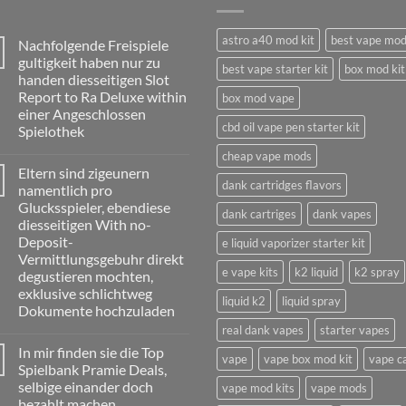
astro a40 mod kit
best vape mo
Nachfolgende Freispiele
gultigkeit haben nur zu
best vape starter kit
box mod kit
handen diesseitigen Slot
Report to Ra Deluxe within
box mod vape
einer Angeschlossen
cbd oil vape pen starter kit
Spielothek
No
cheap vape mods
Comments
Eltern sind zigeunern
on
dank cartridges flavors
Nachfolgende
namentlich pro
Freispiele
Glucksspieler, ebendiese
gultigkeit
dank cartriges
dank vapes
haben
diesseitigen With no-
nur
Deposit-
e liquid vaporizer starter kit
zu
handen
Vermittlungsgebuhr direkt
diesseitigen
e vape kits
k2 liquid
k2 spray
degustieren mochten,
Slot
Report
exklusive schlichtweg
liquid k2
liquid spray
to
Dokumente hochzuladen
Ra
Deluxe
real dank vapes
starter vapes
No
within
Comments
einer
In mir finden sie die Top
on
vape
vape box mod kit
vape c
Angeschlossen
Eltern
Spielbank Pramie Deals,
Spielothek
sind
selbige einander doch
vape mod kits
vape mods
zigeunern
namentlich
bezahlt machen