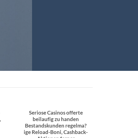
p
Seriose Casinos offerte
,
beilaufig zu handen
Bestandskunden regelma?
ige Reload-Boni, Cashback-