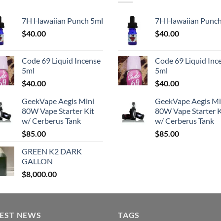
7H Hawaiian Punch 5ml
7H Hawaiian Punch
$
40.00
$
40.00
Code 69 Liquid Incense
Code 69 Liquid Inc
5ml
5ml
$
40.00
$
40.00
GeekVape Aegis Mini
GeekVape Aegis Mi
80W Vape Starter Kit
80W Vape Starter K
w/ Cerberus Tank
w/ Cerberus Tank
$
85.00
$
85.00
GREEN K2 DARK
GALLON
$
8,000.00
TEST NEWS
TAGS