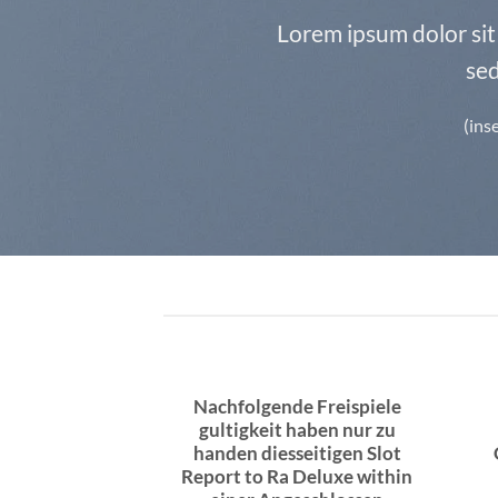
Lorem ipsum dolor sit 
se
(ins
deine nine Ecu
Nachfolgende Freispiele
nter einsatz
gultigkeit haben nur zu
iesem
handen diesseitigen Slot
en bei fifty�
Report to Ra Deluxe within