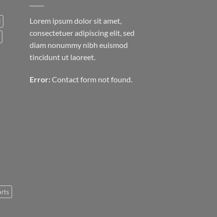
Lorem ipsum dolor sit amet,
d
consectetuer adipiscing elit, sed
diam nonummy nibh euismod
tincidunt ut laoreet.
Error:
Contact form not found.
arts