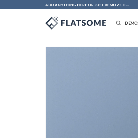
Skip
ADD ANYTHING HERE OR JUST REMOVE IT...
to
content
DEMO