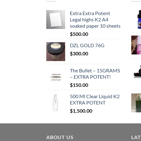
Extra Extra Potent
Legal highs K2 A4
soaked paper 10 sheets
$
500.00
DZL GOLD 76G
$
300.00
The Bullet – 15GRAMS
– EXTRA POTENT!
$
150.00
500 Ml Clear Liquid K2
EXTRA POTENT
$
1,500.00
ABOUT US
LA