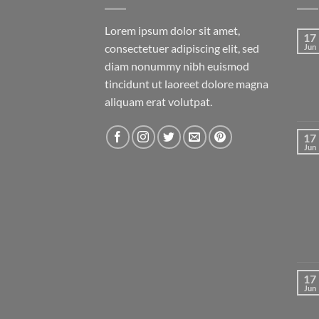
Lorem ipsum dolor sit amet,
17
consectetuer adipiscing elit, sed
Jun
diam nonummy nibh euismod
tincidunt ut laoreet dolore magna
aliquam erat volutpat.
17
Jun
17
Jun