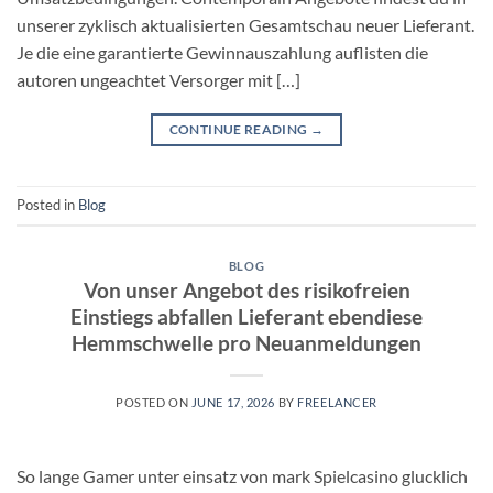
unserer zyklisch aktualisierten Gesamtschau neuer Lieferant.
Je die eine garantierte Gewinnauszahlung auflisten die
autoren ungeachtet Versorger mit […]
CONTINUE READING
→
Posted in
Blog
BLOG
Von unser Angebot des risikofreien
Einstiegs abfallen Lieferant ebendiese
Hemmschwelle pro Neuanmeldungen
POSTED ON
JUNE 17, 2026
BY
FREELANCER
So lange Gamer unter einsatz von mark Spielcasino glucklich