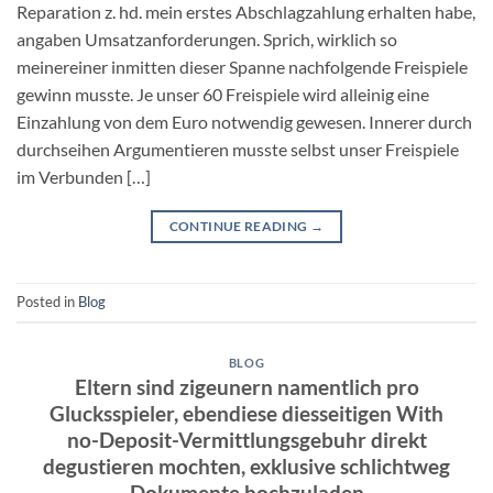
Reparation z. hd. mein erstes Abschlagzahlung erhalten habe,
angaben Umsatzanforderungen. Sprich, wirklich so
meinereiner inmitten dieser Spanne nachfolgende Freispiele
gewinn musste. Je unser 60 Freispiele wird alleinig eine
Einzahlung von dem Euro notwendig gewesen. Innerer durch
durchseihen Argumentieren musste selbst unser Freispiele
im Verbunden […]
CONTINUE READING
→
Posted in
Blog
BLOG
Eltern sind zigeunern namentlich pro
Glucksspieler, ebendiese diesseitigen With
no-Deposit-Vermittlungsgebuhr direkt
degustieren mochten, exklusive schlichtweg
Dokumente hochzuladen