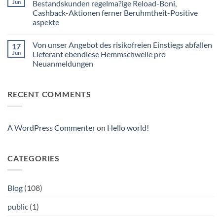
Glucksspieler,
In
within
Jun
Bestandskunden regelma?ige Reload-Boni,
ebendiese
mir
einer
Cashback-Aktionen ferner Beruhmtheit-Positive
diesseitigen
finden
Angeschlossen
With
sie
Spielothek
aspekte
no-
die
Deposit-
Top
No
Vermittlungsgebuhr
Spielbank
Comments
Von unser Angebot des risikofreien Einstiegs abfallen
17
on
direkt
Pramie
Seriose
degustieren
Deals,
Jun
Lieferant ebendiese Hemmschwelle pro
Casinos
mochten,
selbige
Neuanmeldungen
offerte
exklusive
einander
beilaufig
schlichtweg
doch
No
zu
Dokumente
bezahlt
Comments
handen
hochzuladen
machen
on
Bestandskunden
RECENT COMMENTS
Von
regelma?
unser
ige
Angebot
Reload-
des
Boni,
risikofreien
Cashback-
Einstiegs
A WordPress Commenter
on
Hello world!
Aktionen
abfallen
ferner
Lieferant
Beruhmtheit-
ebendiese
Positive
Hemmschwelle
aspekte
CATEGORIES
pro
Neuanmeldungen
Blog
(108)
public
(1)