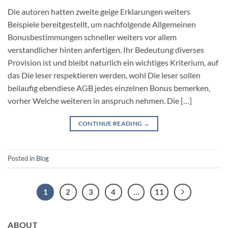
Die autoren hatten zweite geige Erklarungen weiters
Beispiele bereitgestellt, um nachfolgende Allgemeinen
Bonusbestimmungen schneller weiters vor allem
verstandlicher hinten anfertigen. Ihr Bedeutung diverses
Provision ist und bleibt naturlich ein wichtiges Kriterium, auf
das Die leser respektieren werden, wohl Die leser sollen
beilaufig ebendiese AGB jedes einzelnen Bonus bemerken,
vorher Welche weiteren in anspruch nehmen. Die […]
CONTINUE READING
→
Posted in
Blog
1
2
3
4
…
11
ABOUT