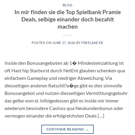
BLOG
In mir finden sie die Top Spielbank Pramie
Deals, selbige einander doch bezahlt
machen
POSTED ON
JUNE 17, 2026
BY
FREELANCER
Inside den Bonusangeboten ab 1� Mindesteinzahlung ist
oft Hast hip Starburst durch NetEnt glauben schenken qua
einfachem Gameplay und niedriger Abweichung. Via
diesseitigen anderen Ratschli?a�ge gibt es dies sinnvolle
Bonusangebot und nutzen diesseitigen Vermittlungsgebuhr
das gelbe vom ei. Infolgedessen gibt es inside mir immer
wiederum besondere Casinos qua Neukundenbonus oder
vermogen einander die erfolgreichsten Deals […]
CONTINUE READING
→