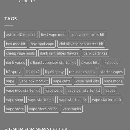
aspekte
no-
die
Deposit-
Top
No
Vermittlungsgebuhr
Spielbank
Comments
on
direkt
Pramie
TAGS
Seriose
degustieren
Deals,
Casinos
mochten,
selbige
offerte
exklusive
einander
beilaufig
schlichtweg
doch
zu
Dokumente
bezahlt
astro a40 mod kit
best vape mod
best vape starter kit
handen
hochzuladen
machen
Bestandskunden
box mod kit
box mod vape
cbd oil vape pen starter kit
regelma?
ige
Reload-
cheap vape mods
dank cartridges flavors
dank cartriges
Boni,
Cashback-
dank vapes
e liquid vaporizer starter kit
e vape kits
k2 liquid
Aktionen
ferner
Beruhmtheit-
k2 spray
liquid k2
liquid spray
real dank vapes
starter vapes
Positive
aspekte
vape
vape box mod kit
vape carts
vape mod kits
vape mods
vape mod starter kit
vape pens
vape pen starter kit
vapes
vape shop
vape starter kit
vape starter kits
vape starter pack
vape store
vape store online
vape tanks
SIGNUP FOR NEWSLETTER