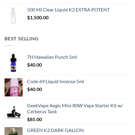
500 Ml Clear Liquid K2 EXTRA POTENT
$
1,500.00
BEST SELLING
7H Hawaiian Punch 5ml
$
40.00
Code 69 Liquid Incense 5ml
$
40.00
GeekVape Aegis Mini 80W Vape Starter Kit w/
Cerberus Tank
$
85.00
GREEN K2 DARK GALLON