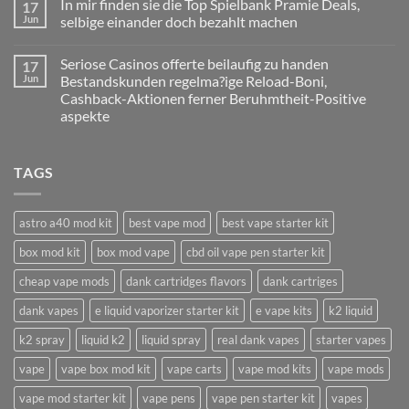
In mir finden sie die Top Spielbank Pramie Deals,
17
on
diesseitigen
Eltern
Slot
Jun
selbige einander doch bezahlt machen
sind
Report
zigeunern
to
No
namentlich
Ra
Comments
Seriose Casinos offerte beilaufig zu handen
17
pro
on
Deluxe
Glucksspieler,
In
within
Jun
Bestandskunden regelma?ige Reload-Boni,
ebendiese
mir
einer
Cashback-Aktionen ferner Beruhmtheit-Positive
diesseitigen
finden
Angeschlossen
With
sie
Spielothek
aspekte
no-
die
Deposit-
Top
No
Vermittlungsgebuhr
Spielbank
Comments
on
direkt
Pramie
TAGS
Seriose
degustieren
Deals,
Casinos
mochten,
selbige
offerte
exklusive
einander
beilaufig
schlichtweg
doch
zu
Dokumente
bezahlt
astro a40 mod kit
best vape mod
best vape starter kit
handen
hochzuladen
machen
Bestandskunden
box mod kit
box mod vape
cbd oil vape pen starter kit
regelma?
ige
Reload-
cheap vape mods
dank cartridges flavors
dank cartriges
Boni,
Cashback-
dank vapes
e liquid vaporizer starter kit
e vape kits
k2 liquid
Aktionen
ferner
Beruhmtheit-
k2 spray
liquid k2
liquid spray
real dank vapes
starter vapes
Positive
aspekte
vape
vape box mod kit
vape carts
vape mod kits
vape mods
vape mod starter kit
vape pens
vape pen starter kit
vapes