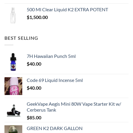
500 Ml Clear Liquid K2 EXTRA POTENT
$
1,500.00
BEST SELLING
7H Hawaiian Punch 5ml
$
40.00
Code 69 Liquid Incense 5ml
$
40.00
GeekVape Aegis Mini 80W Vape Starter Kit w/
Cerberus Tank
$
85.00
GREEN K2 DARK GALLON