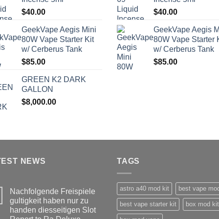
$
40.00
$
40.00
GeekVape Aegis Mini
GeekVape Aegis M
80W Vape Starter Kit
80W Vape Starter K
w/ Cerberus Tank
w/ Cerberus Tank
$
85.00
$
85.00
GREEN K2 DARK
GALLON
$
8,000.00
TEST NEWS
TAGS
astro a40 mod kit
best vape mo
Nachfolgende Freispiele
gultigkeit haben nur zu
best vape starter kit
box mod kit
handen diesseitigen Slot