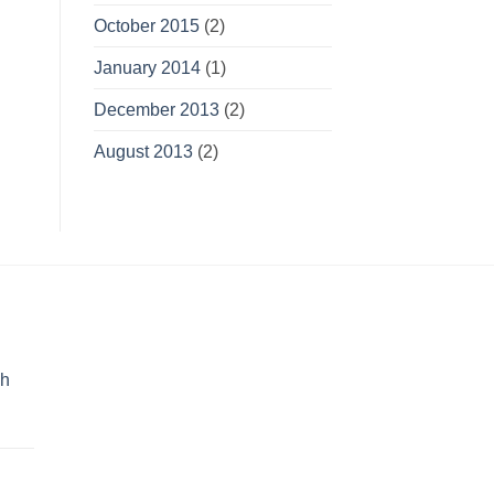
October 2015
(2)
January 2014
(1)
December 2013
(2)
August 2013
(2)
ch