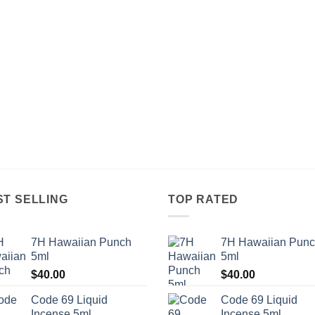
ST SELLING
TOP RATED
7H Hawaiian Punch
7H Hawaiian Pun
5ml
5ml
$
40.00
$
40.00
Code 69 Liquid
Code 69 Liquid
Incense 5ml
Incense 5ml