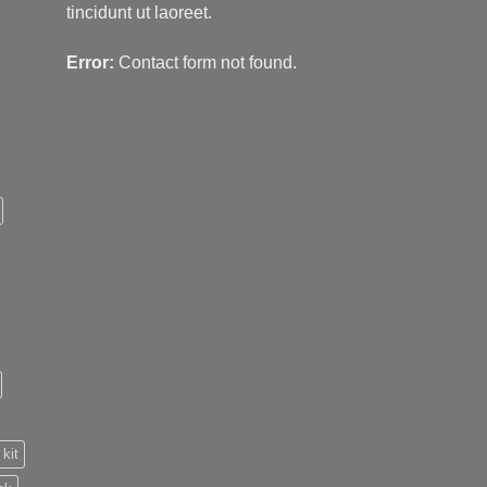
tincidunt ut laoreet.
Error:
Contact form not found.
 kit