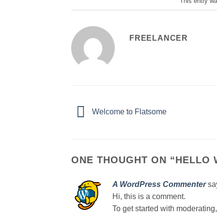
This entry w
FREELANCER
Welcome to Flatsome
ONE THOUGHT ON “
HELLO 
A WordPress Commenter
sa
Hi, this is a comment.
To get started with moderating