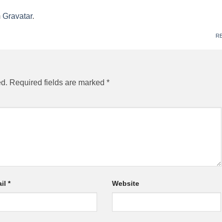
m
Gravatar
.
R
ed.
Required fields are marked
*
il
*
Website