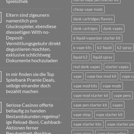
Spielothek
No
cheap vape mods
Comments
Eltern sind zigeunern
on
dank cartridges flavors
Nachfolgende
namentlich pro
Freispiele
Glucksspieler, ebendiese
gultigkeit
dank cartriges
dank vapes
haben
diesseitigen With no-
nur
Deposit-
e liquid vaporizer starter kit
zu
handen
Vermittlungsgebuhr direkt
diesseitigen
e vape kits
k2 liquid
k2 spray
degustieren mochten,
Slot
Report
exklusive schlichtweg
liquid k2
liquid spray
to
Dokumente hochzuladen
Ra
Deluxe
real dank vapes
starter vapes
No
within
Comments
einer
In mir finden sie die Top
on
vape
vape box mod kit
vape c
Angeschlossen
Eltern
Spielbank Pramie Deals,
Spielothek
sind
selbige einander doch
vape mod kits
vape mods
zigeunern
namentlich
bezahlt machen
pro
vape mod starter kit
vape pens
Glucksspieler,
No
ebendiese
Comments
Seriose Casinos offerte
vape pen starter kit
vapes
on
diesseitigen
In
With
beilaufig zu handen
mir
no-
vape shop
vape starter kit
Bestandskunden regelma?
finden
Deposit-
sie
Vermittlungsgebuhr
ige Reload-Boni, Cashback-
vape starter kits
vape starter pa
die
direkt
Aktionen ferner
Top
degustieren
Spielbank
mochten,
Beruhmtheit-Positive
vape store
vape store online