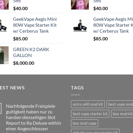
5ml
5ml
$
40.00
$
40.00
GeekVape Aegis Mini
GeekVape Aegis Mi
80W Vape Starter Kit
80W Vape Starter K
w/ Cerberus Tank
w/ Cerberus Tank
$
85.00
$
85.00
GREEN K2 DARK
GALLON
$
8,000.00
TEST NEWS
TAGS
astro a40 mod kit
best vape mo
Nachfolgende Freispiele
gultigkeit haben nur zu
best vape starter kit
box mod kit
handen diesseitigen Slot
Report to Ra Deluxe within
box mod vape
einer Angeschlossen
cbd oil vape pen starter kit