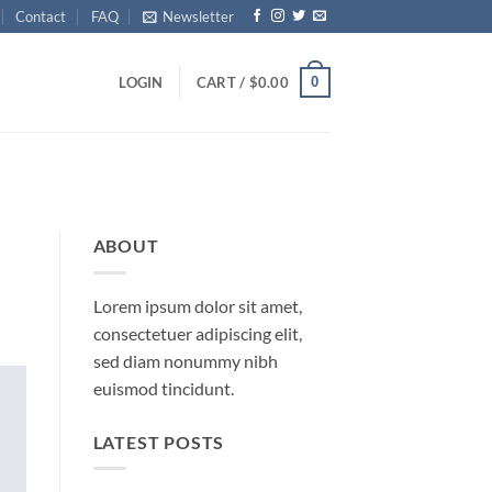
Contact
FAQ
Newsletter
0
LOGIN
CART /
$
0.00
ABOUT
Lorem ipsum dolor sit amet,
consectetuer adipiscing elit,
sed diam nonummy nibh
euismod tincidunt.
LATEST POSTS