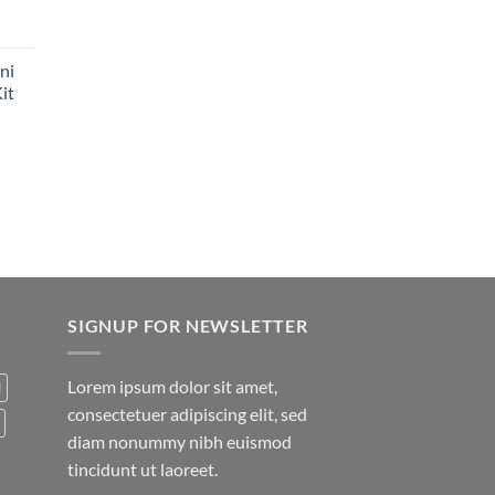
ni
it
SIGNUP FOR NEWSLETTER
Lorem ipsum dolor sit amet,
d
consectetuer adipiscing elit, sed
diam nonummy nibh euismod
tincidunt ut laoreet.