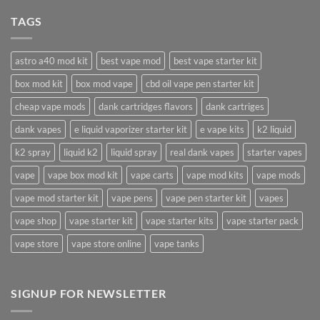
Vermittlungsgebuhr
Spielbank
Comments
on
direkt
Pramie
TAGS
Seriose
degustieren
Deals,
Casinos
mochten,
selbige
offerte
exklusive
einander
beilaufig
schlichtweg
doch
zu
Dokumente
bezahlt
astro a40 mod kit
best vape mod
best vape starter kit
handen
hochzuladen
machen
Bestandskunden
box mod kit
box mod vape
cbd oil vape pen starter kit
regelma?
ige
Reload-
cheap vape mods
dank cartridges flavors
dank cartriges
Boni,
Cashback-
dank vapes
e liquid vaporizer starter kit
e vape kits
k2 liquid
Aktionen
ferner
Beruhmtheit-
k2 spray
liquid k2
liquid spray
real dank vapes
starter vapes
Positive
aspekte
vape
vape box mod kit
vape carts
vape mod kits
vape mods
vape mod starter kit
vape pens
vape pen starter kit
vapes
vape shop
vape starter kit
vape starter kits
vape starter pack
vape store
vape store online
vape tanks
SIGNUP FOR NEWSLETTER