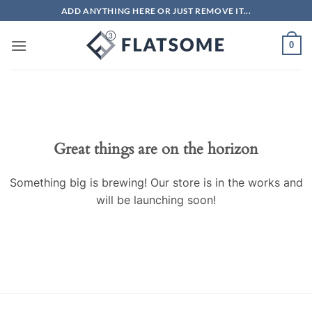
Skip
ADD ANYTHING HERE OR JUST REMOVE IT...
to
content
0
Great things are on the horizon
Something big is brewing! Our store is in the works and
will be launching soon!