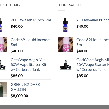
T SELLING
TOP RATED
7H Hawaiian Punch 5ml
7H Hawaiian Punch
$
40.00
$
40.00
Code 69 Liquid Incense
Code 69 Liquid Inc
5ml
5ml
$
40.00
$
40.00
GeekVape Aegis Mini
GeekVape Aegis Mi
80W Vape Starter Kit
80W Vape Starter K
w/ Cerberus Tank
w/ Cerberus Tank
$
85.00
$
85.00
GREEN K2 DARK
GALLON
$
8,000.00