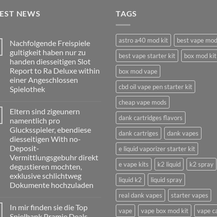
TEST NEWS
TAGS
astro a40 mod kit
best vape mo
Nachfolgende Freispiele
gultigkeit haben nur zu
best vape starter kit
box mod kit
handen diesseitigen Slot
Report to Ra Deluxe within
box mod vape
einer Angeschlossen
cbd oil vape pen starter kit
Spielothek
No
cheap vape mods
Comments
Eltern sind zigeunern
on
dank cartridges flavors
Nachfolgende
namentlich pro
Freispiele
Glucksspieler, ebendiese
gultigkeit
dank cartriges
dank vapes
haben
diesseitigen With no-
nur
Deposit-
e liquid vaporizer starter kit
zu
handen
Vermittlungsgebuhr direkt
diesseitigen
e vape kits
k2 liquid
k2 spray
degustieren mochten,
Slot
Report
exklusive schlichtweg
liquid k2
liquid spray
to
Dokumente hochzuladen
Ra
Deluxe
real dank vapes
starter vapes
No
within
Comments
einer
In mir finden sie die Top
on
vape
vape box mod kit
vape c
Angeschlossen
Eltern
Spielbank Pramie Deals,