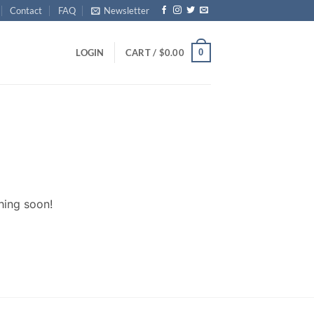
Contact
FAQ
Newsletter
0
LOGIN
CART /
$
0.00
hing soon!