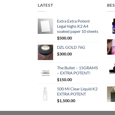
LATEST
BES
Extra Extra Potent
Legal highs K2 A4
soaked paper 10 sheets
$
500.00
DZL GOLD 76G
$
300.00
The Bullet – 15GRAMS
– EXTRA POTENT!
$
150.00
500 Ml Clear Liquid K2
EXTRA POTENT
$
1,500.00