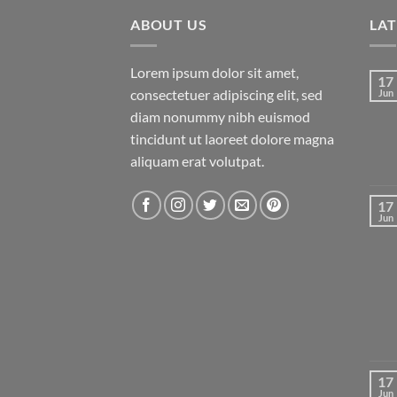
ABOUT US
LA
Lorem ipsum dolor sit amet,
17
consectetuer adipiscing elit, sed
Jun
diam nonummy nibh euismod
tincidunt ut laoreet dolore magna
aliquam erat volutpat.
17
Jun
17
Jun