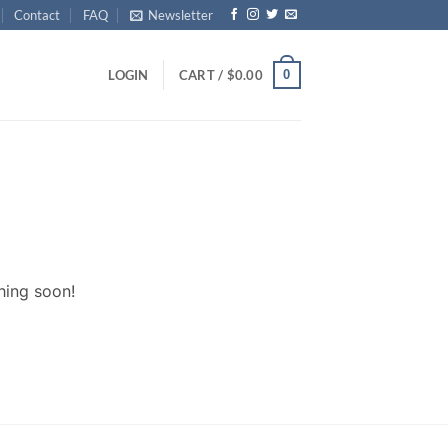
Contact
FAQ
Newsletter
0
LOGIN
CART /
$
0.00
hing soon!