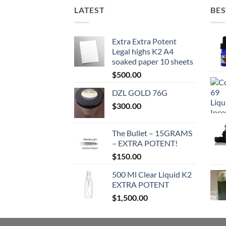
LATEST
BES
Extra Extra Potent
Legal highs K2 A4
soaked paper 10 sheets
$
500.00
DZL GOLD 76G
$
300.00
The Bullet – 15GRAMS
– EXTRA POTENT!
$
150.00
500 Ml Clear Liquid K2
EXTRA POTENT
$
1,500.00