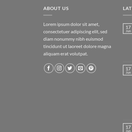
ABOUT US
LA
Lorem ipsum dolor sit amet,
17
consectetuer adipiscing elit, sed
Jun
diam nonummy nibh euismod
tincidunt ut laoreet dolore magna
aliquam erat volutpat.
17
Jun
17
Jun