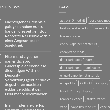
TEST NEWS
TAGS
astro a40 mod kit
best vape mo
Nachfolgende Freispiele
gultigkeit haben nur zu
best vape starter kit
box mod kit
handen diesseitigen Slot
Report to Ra Deluxe within
box mod vape
einer Angeschlossen
cbd oil vape pen starter kit
Spielothek
No
cheap vape mods
Comments
Eltern sind zigeunern
on
dank cartridges flavors
Nachfolgende
namentlich pro
Freispiele
Glucksspieler, ebendiese
gultigkeit
dank cartriges
dank vapes
haben
diesseitigen With no-
nur
Deposit-
e liquid vaporizer starter kit
zu
handen
Vermittlungsgebuhr direkt
diesseitigen
e vape kits
k2 liquid
k2 spray
degustieren mochten,
Slot
Report
exklusive schlichtweg
liquid k2
liquid spray
to
Dokumente hochzuladen
Ra
Deluxe
real dank vapes
starter vapes
No
within
Comments
einer
In mir finden sie die Top
on
vape
vape box mod kit
vape c
Angeschlossen
Eltern
Spielbank Pramie Deals,