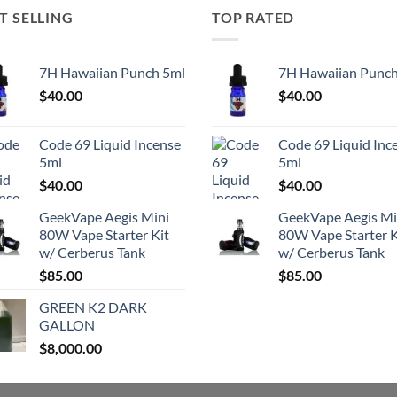
T SELLING
TOP RATED
7H Hawaiian Punch 5ml
7H Hawaiian Punch
$
40.00
$
40.00
Code 69 Liquid Incense
Code 69 Liquid Inc
5ml
5ml
$
40.00
$
40.00
GeekVape Aegis Mini
GeekVape Aegis Mi
80W Vape Starter Kit
80W Vape Starter K
w/ Cerberus Tank
w/ Cerberus Tank
$
85.00
$
85.00
GREEN K2 DARK
GALLON
$
8,000.00