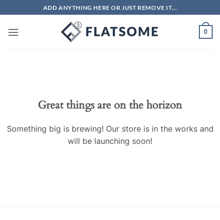
Skip
ADD ANYTHING HERE OR JUST REMOVE IT...
to
content
0
Great things are on the horizon
Something big is brewing! Our store is in the works and
will be launching soon!