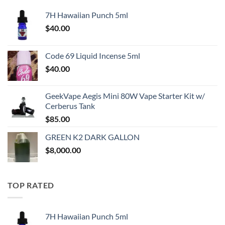
7H Hawaiian Punch 5ml
$
40.00
Code 69 Liquid Incense 5ml
$
40.00
GeekVape Aegis Mini 80W Vape Starter Kit w/
Cerberus Tank
$
85.00
GREEN K2 DARK GALLON
$
8,000.00
TOP RATED
7H Hawaiian Punch 5ml