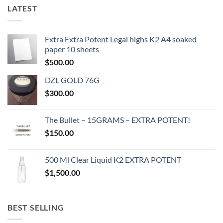
LATEST
Extra Extra Potent Legal highs K2 A4 soaked
paper 10 sheets
$
500.00
DZL GOLD 76G
$
300.00
The Bullet – 15GRAMS – EXTRA POTENT!
$
150.00
500 Ml Clear Liquid K2 EXTRA POTENT
$
1,500.00
BEST SELLING