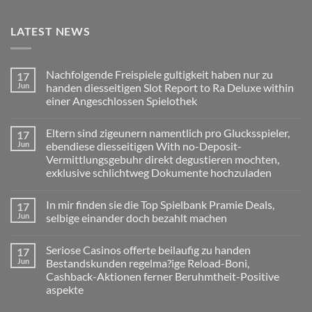
LATEST NEWS
Nachfolgende Freispiele gultigkeit haben nur zu
17
Jun
handen diesseitigen Slot Report to Ra Deluxe within
einer Angeschlossen Spielothek
No
Comments
Eltern sind zigeunern namentlich pro Glucksspieler,
17
on
Nachfolgende
Jun
ebendiese diesseitigen With no-Deposit-
Freispiele
Vermittlungsgebuhr direkt degustieren mochten,
gultigkeit
haben
exklusive schlichtweg Dokumente hochzuladen
nur
zu
No
handen
Comments
In mir finden sie die Top Spielbank Pramie Deals,
17
on
diesseitigen
Eltern
Slot
Jun
selbige einander doch bezahlt machen
sind
Report
zigeunern
to
No
namentlich
Ra
Comments
Seriose Casinos offerte beilaufig zu handen
17
pro
on
Deluxe
Glucksspieler,
In
within
Jun
Bestandskunden regelma?ige Reload-Boni,
ebendiese
mir
einer
Cashback-Aktionen ferner Beruhmtheit-Positive
diesseitigen
finden
Angeschlossen
With
sie
Spielothek
aspekte
no-
die
Deposit-
Top
No