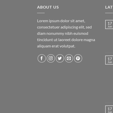
ABOUT US
LA
Lorem ipsum dolor sit amet,
17
consectetuer adipiscing elit, sed
Jun
diam nonummy nibh euismod
tincidunt ut laoreet dolore magna
aliquam erat volutpat.
17
Jun
17
Jun