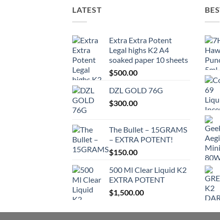
LATEST
BES
Extra Extra Potent
Legal highs K2 A4
soaked paper 10 sheets
$
500.00
DZL GOLD 76G
$
300.00
The Bullet – 15GRAMS
– EXTRA POTENT!
$
150.00
500 Ml Clear Liquid K2
EXTRA POTENT
$
1,500.00