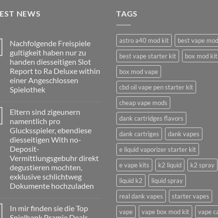
TEST NEWS
TAGS
astro a40 mod kit
best vape mo
Nachfolgende Freispiele
gultigkeit haben nur zu
best vape starter kit
box mod kit
handen diesseitigen Slot
Report to Ra Deluxe within
box mod vape
einer Angeschlossen
cbd oil vape pen starter kit
Spielothek
No
cheap vape mods
Comments
Eltern sind zigeunern
on
dank cartridges flavors
Nachfolgende
namentlich pro
Freispiele
Glucksspieler, ebendiese
gultigkeit
dank cartriges
dank vapes
haben
diesseitigen With no-
nur
Deposit-
e liquid vaporizer starter kit
zu
handen
Vermittlungsgebuhr direkt
diesseitigen
e vape kits
k2 liquid
k2 spray
degustieren mochten,
Slot
Report
exklusive schlichtweg
liquid k2
liquid spray
to
Dokumente hochzuladen
Ra
Deluxe
real dank vapes
starter vapes
No
within
Comments
einer
In mir finden sie die Top
on
vape
vape box mod kit
vape c
Angeschlossen
Eltern
Spielbank Pramie Deals,