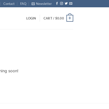
Contact
FAQ
Newsletter
0
LOGIN
CART /
$
0.00
hing soon!