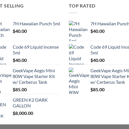
T SELLING
TOP RATED
7H Hawaiian Punch 5ml
7H Hawaiian Punch
$
40.00
$
40.00
Code 69 Liquid Incense
Code 69 Liquid Inc
5ml
5ml
$
40.00
$
40.00
GeekVape Aegis Mini
GeekVape Aegis Mi
80W Vape Starter Kit
80W Vape Starter K
w/ Cerberus Tank
w/ Cerberus Tank
$
85.00
$
85.00
GREEN K2 DARK
GALLON
$
8,000.00