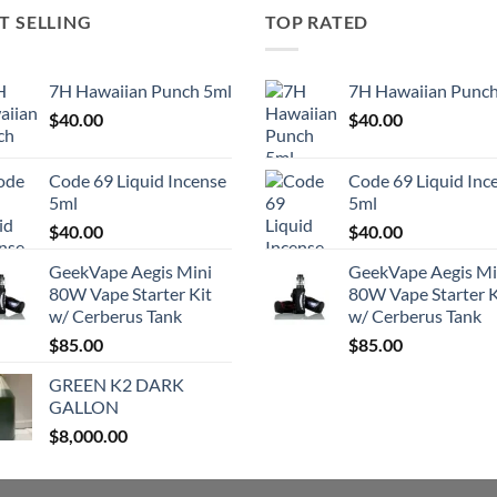
T SELLING
TOP RATED
7H Hawaiian Punch 5ml
7H Hawaiian Punch
$
40.00
$
40.00
Code 69 Liquid Incense
Code 69 Liquid Inc
5ml
5ml
$
40.00
$
40.00
GeekVape Aegis Mini
GeekVape Aegis Mi
80W Vape Starter Kit
80W Vape Starter K
w/ Cerberus Tank
w/ Cerberus Tank
$
85.00
$
85.00
GREEN K2 DARK
GALLON
$
8,000.00