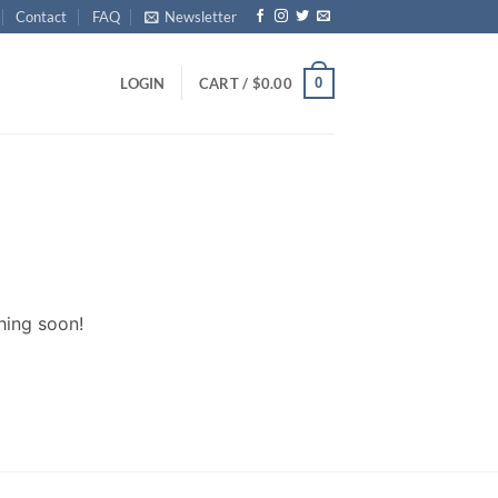
Contact
FAQ
Newsletter
0
LOGIN
CART /
$
0.00
hing soon!