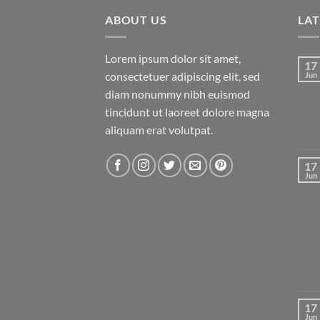
ABOUT US
LA
Lorem ipsum dolor sit amet,
17
consectetuer adipiscing elit, sed
Jun
diam nonummy nibh euismod
tincidunt ut laoreet dolore magna
aliquam erat volutpat.
17
Jun
17
Jun