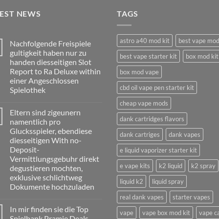
TEST NEWS
TAGS
astro a40 mod kit
best vape mo
Nachfolgende Freispiele
gultigkeit haben nur zu
best vape starter kit
box mod kit
handen diesseitigen Slot
Report to Ra Deluxe within
box mod vape
einer Angeschlossen
cbd oil vape pen starter kit
Spielothek
No
cheap vape mods
Comments
Eltern sind zigeunern
on
dank cartridges flavors
Nachfolgende
namentlich pro
Freispiele
Glucksspieler, ebendiese
gultigkeit
dank cartriges
dank vapes
haben
diesseitigen With no-
nur
Deposit-
e liquid vaporizer starter kit
zu
handen
Vermittlungsgebuhr direkt
diesseitigen
e vape kits
k2 liquid
k2 spray
degustieren mochten,
Slot
Report
exklusive schlichtweg
liquid k2
liquid spray
to
Dokumente hochzuladen
Ra
Deluxe
real dank vapes
starter vapes
No
within
Comments
einer
In mir finden sie die Top
on
vape
vape box mod kit
vape c
Angeschlossen
Eltern
Spielbank Pramie Deals,