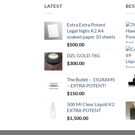
LATEST
BES
Extra Extra Potent
Legal highs K2 A4
soaked paper 10 sheets
$
500.00
DZL GOLD 76G
$
300.00
The Bullet – 15GRAMS
– EXTRA POTENT!
$
150.00
500 Ml Clear Liquid K2
EXTRA POTENT
$
1,500.00