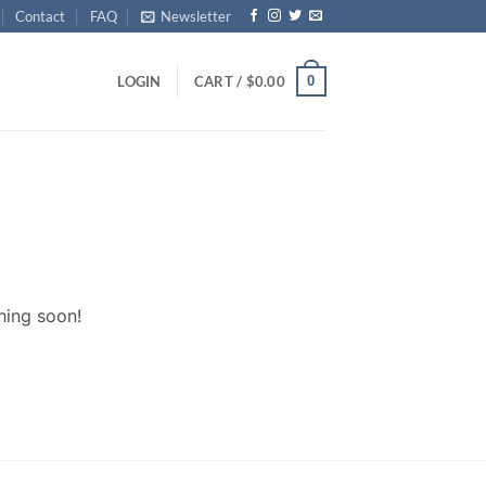
Contact
FAQ
Newsletter
0
LOGIN
CART /
$
0.00
hing soon!