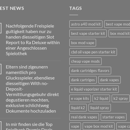
TEST NEWS
TAGS
astro a40 mod kit
best vape mo
Nachfolgende Freispiele
gultigkeit haben nur zu
best vape starter kit
box mod kit
handen diesseitigen Slot
Report to Ra Deluxe within
box mod vape
einer Angeschlossen
cbd oil vape pen starter kit
Spielothek
No
cheap vape mods
Comments
Eltern sind zigeunern
on
dank cartridges flavors
Nachfolgende
namentlich pro
Freispiele
Glucksspieler, ebendiese
gultigkeit
dank cartriges
dank vapes
haben
diesseitigen With no-
nur
Deposit-
e liquid vaporizer starter kit
zu
handen
Vermittlungsgebuhr direkt
diesseitigen
e vape kits
k2 liquid
k2 spray
degustieren mochten,
Slot
Report
exklusive schlichtweg
liquid k2
liquid spray
to
Dokumente hochzuladen
Ra
Deluxe
real dank vapes
starter vapes
No
within
Comments
einer
In mir finden sie die Top
on
vape
vape box mod kit
vape c
Angeschlossen
Eltern
Spielbank Pramie Deals,