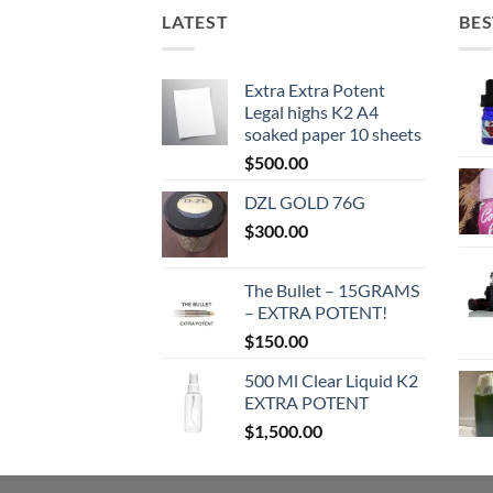
LATEST
BES
Extra Extra Potent
Legal highs K2 A4
soaked paper 10 sheets
$
500.00
DZL GOLD 76G
$
300.00
The Bullet – 15GRAMS
– EXTRA POTENT!
$
150.00
500 Ml Clear Liquid K2
EXTRA POTENT
$
1,500.00