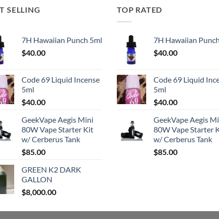
T SELLING
TOP RATED
7H Hawaiian Punch 5ml
7H Hawaiian Punch
$
40.00
$
40.00
Code 69 Liquid Incense
Code 69 Liquid Inc
5ml
5ml
$
40.00
$
40.00
GeekVape Aegis Mini
GeekVape Aegis Mi
80W Vape Starter Kit
80W Vape Starter K
w/ Cerberus Tank
w/ Cerberus Tank
$
85.00
$
85.00
GREEN K2 DARK
GALLON
$
8,000.00