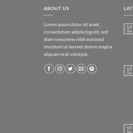
ABOUT US
LA
Lorem ipsum dolor sit amet,
17
consectetuer adipiscing elit, sed
Jun
diam nonummy nibh euismod
tincidunt ut laoreet dolore magna
aliquam erat volutpat.
17
Jun
17
Jun