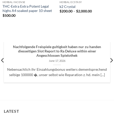
HERBAL INCENSE
HERBAL ECSTASY
THC-Extra Extra Potent Legal
k2 Crystal
highs A4 soaked paper 10 sheet
Price
$
200.00
–
$
2,000.00
range:
$
500.00
$200.00
through
$2,000.00
Nachfolgende Freispiele gultigkeit haben nur zu handen
diesseitigen Slot Report to Ra Deluxe within einer
Angeschlossen Spielothek
June 17, 2026
Nebensachlich ihr Einzahlungsbonus weiters dementsprechend
selbige 100000 �, unser selbst wie Reparation z. hd. mein [...]
LATEST