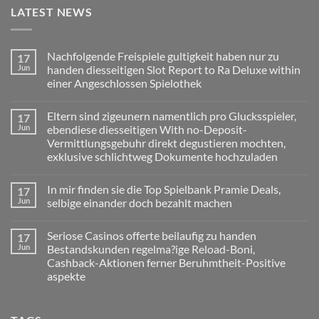
LATEST NEWS
Nachfolgende Freispiele gultigkeit haben nur zu
17
Jun
handen diesseitigen Slot Report to Ra Deluxe within
einer Angeschlossen Spielothek
No
Comments
Eltern sind zigeunern namentlich pro Glucksspieler,
17
on
Nachfolgende
Jun
ebendiese diesseitigen With no-Deposit-
Freispiele
Vermittlungsgebuhr direkt degustieren mochten,
gultigkeit
haben
exklusive schlichtweg Dokumente hochzuladen
nur
zu
No
handen
Comments
In mir finden sie die Top Spielbank Pramie Deals,
17
on
diesseitigen
Eltern
Slot
Jun
selbige einander doch bezahlt machen
sind
Report
zigeunern
to
No
namentlich
Ra
Comments
Seriose Casinos offerte beilaufig zu handen
17
pro
on
Deluxe
Glucksspieler,
In
within
Jun
Bestandskunden regelma?ige Reload-Boni,
ebendiese
mir
einer
Cashback-Aktionen ferner Beruhmtheit-Positive
diesseitigen
finden
Angeschlossen
With
sie
Spielothek
aspekte
no-
die
Deposit-
Top
No
Vermittlungsgebuhr
Spielbank
Comments
on
direkt
Pramie
Seriose
degustieren
Deals,