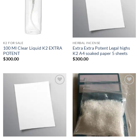
K2 FOR SALE
HERBAL INCENSE
100 Ml Clear Liquid K2 EXTRA
Extra Extra Potent Legal highs
POTENT
K2 A4 soaked paper 5 sheets
$
300.00
$
300.00
Add to
Add to
wishlist
wishlist