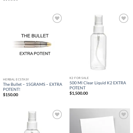
Add to
Add to
wishlist
wishlist
K2 FOR SALE
HERBAL ECSTASY
500 Ml Clear Liquid K2 EXTRA
The Bullet – 15GRAMS – EXTRA
POTENT
POTENT!
$
1,500.00
$
150.00
Add to
Add to
wishlist
wishlist