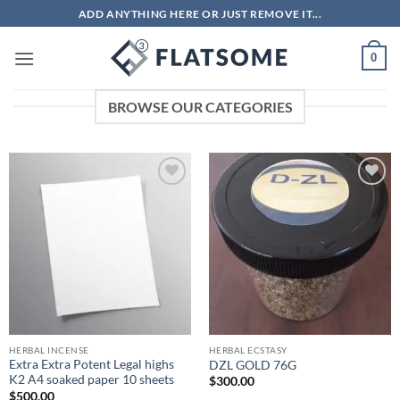
Skip
ADD ANYTHING HERE OR JUST REMOVE IT...
to
content
0
BROWSE OUR CATEGORIES
Add to
Add to
wishlist
wishlist
HERBAL INCENSE
HERBAL ECSTASY
Extra Extra Potent Legal highs
DZL GOLD 76G
K2 A4 soaked paper 10 sheets
$
300.00
$
500.00