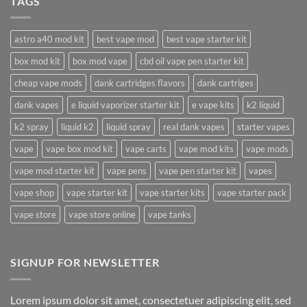
TAGS
Casinos
mochten,
selbige
offerte
exklusive
einander
beilaufig
schlichtweg
doch
zu
Dokumente
bezahlt
astro a40 mod kit
best vape mod
best vape starter kit
handen
hochzuladen
machen
Bestandskunden
box mod kit
box mod vape
cbd oil vape pen starter kit
regelma?
ige
Reload-
cheap vape mods
dank cartridges flavors
dank cartriges
Boni,
Cashback-
dank vapes
e liquid vaporizer starter kit
e vape kits
k2 liquid
Aktionen
ferner
Beruhmtheit-
k2 spray
liquid k2
liquid spray
real dank vapes
starter vapes
Positive
aspekte
vape
vape box mod kit
vape carts
vape mod kits
vape mods
vape mod starter kit
vape pens
vape pen starter kit
vapes
vape shop
vape starter kit
vape starter kits
vape starter pack
vape store
vape store online
vape tanks
SIGNUP FOR NEWSLETTER
Lorem ipsum dolor sit amet, consectetuer adipiscing elit, sed