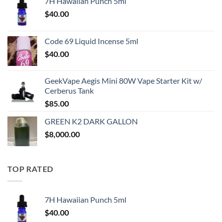
7H Hawaiian Punch 5ml
$
40.00
Code 69 Liquid Incense 5ml
$
40.00
GeekVape Aegis Mini 80W Vape Starter Kit w/
Cerberus Tank
$
85.00
GREEN K2 DARK GALLON
$
8,000.00
TOP RATED
7H Hawaiian Punch 5ml
$
40.00