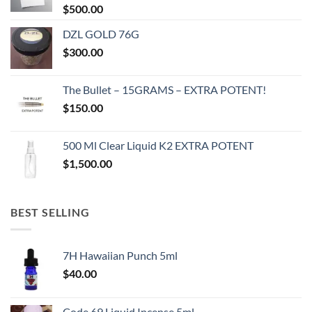
$
500.00
DZL GOLD 76G
$
300.00
The Bullet – 15GRAMS – EXTRA POTENT!
$
150.00
500 Ml Clear Liquid K2 EXTRA POTENT
$
1,500.00
BEST SELLING
7H Hawaiian Punch 5ml
$
40.00
Code 69 Liquid Incense 5ml