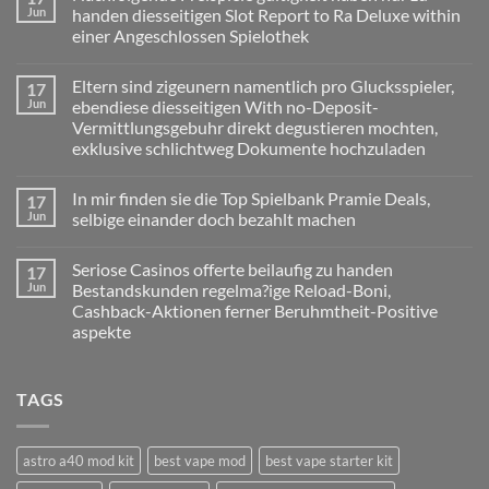
Jun
handen diesseitigen Slot Report to Ra Deluxe within
einer Angeschlossen Spielothek
No
Comments
Eltern sind zigeunern namentlich pro Glucksspieler,
17
on
Nachfolgende
Jun
ebendiese diesseitigen With no-Deposit-
Freispiele
Vermittlungsgebuhr direkt degustieren mochten,
gultigkeit
haben
exklusive schlichtweg Dokumente hochzuladen
nur
zu
No
handen
Comments
In mir finden sie die Top Spielbank Pramie Deals,
17
on
diesseitigen
Eltern
Slot
Jun
selbige einander doch bezahlt machen
sind
Report
zigeunern
to
No
namentlich
Ra
Comments
Seriose Casinos offerte beilaufig zu handen
17
pro
on
Deluxe
Glucksspieler,
In
within
Jun
Bestandskunden regelma?ige Reload-Boni,
ebendiese
mir
einer
Cashback-Aktionen ferner Beruhmtheit-Positive
diesseitigen
finden
Angeschlossen
With
sie
Spielothek
aspekte
no-
die
Deposit-
Top
No
Vermittlungsgebuhr
Spielbank
Comments
on
direkt
Pramie
TAGS
Seriose
degustieren
Deals,
Casinos
mochten,
selbige
offerte
exklusive
einander
beilaufig
schlichtweg
doch
zu
Dokumente
bezahlt
astro a40 mod kit
best vape mod
best vape starter kit
handen
hochzuladen
machen
Bestandskunden