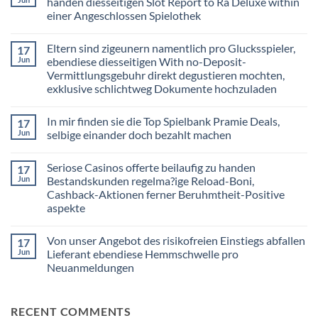
handen diesseitigen Slot Report to Ra Deluxe within
einer Angeschlossen Spielothek
No
Comments
Eltern sind zigeunern namentlich pro Glucksspieler,
17
on
Nachfolgende
Jun
ebendiese diesseitigen With no-Deposit-
Freispiele
Vermittlungsgebuhr direkt degustieren mochten,
gultigkeit
haben
exklusive schlichtweg Dokumente hochzuladen
nur
zu
No
handen
Comments
In mir finden sie die Top Spielbank Pramie Deals,
17
on
diesseitigen
Eltern
Slot
Jun
selbige einander doch bezahlt machen
sind
Report
zigeunern
to
No
namentlich
Ra
Comments
Seriose Casinos offerte beilaufig zu handen
17
pro
on
Deluxe
Glucksspieler,
In
within
Jun
Bestandskunden regelma?ige Reload-Boni,
ebendiese
mir
einer
Cashback-Aktionen ferner Beruhmtheit-Positive
diesseitigen
finden
Angeschlossen
With
sie
Spielothek
aspekte
no-
die
Deposit-
Top
No
Vermittlungsgebuhr
Spielbank
Comments
Von unser Angebot des risikofreien Einstiegs abfallen
17
on
direkt
Pramie
Seriose
degustieren
Deals,
Jun
Lieferant ebendiese Hemmschwelle pro
Casinos
mochten,
selbige
Neuanmeldungen
offerte
exklusive
einander
beilaufig
schlichtweg
doch
No
zu
Dokumente
bezahlt
Comments
handen
hochzuladen
machen
on
Bestandskunden
RECENT COMMENTS
Von
regelma?