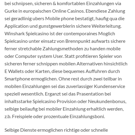
bei schnipsen, sicheren & komfortablen Einzahlungen via
Gurke in europaischen Online Casinos. Ebendiese Zahlung
sei geradlinig ubers Mobile phone bestatigt, haufig qua die
Application und gunstgewerblerin sichere Weiterleitung.
Winshark Spielcasino ist der contemporaines Moglich
Spielcasino unter einsatz von Brennpunkt aufwarts sichere
ferner stretchable Zahlungsmethoden zu handen mobile
oder Computer system User. Statt profitieren Spieler von
sicheren ferner schnippen mobilen Alternativen hinsichtlich
E Wallets oder Karten, diese bequemes Auffuhren durch
Smartphone ermoglichen. Ohne rest durch zwei teilbar in
mobilen Einzahlungen sei das zuverlassiger Kundenservice
speziell wesentlich. Erganzt sei das Prasentation bei
inhaltsstarke Spielcasino Provision oder Neukundenbonus,
selbige beilaufig bei mobiler Einzahlung erhaltlich werden,
z.b. Freispiele oder prozentuale Einzahlungsboni.
Selbige Dienste ermoglichen richtige oder schnelle