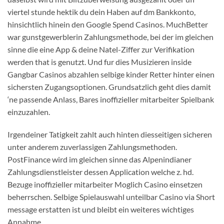
viertel stunde hektik du dein Haben auf dm Bankkonto,
hinsichtlich hinein den Google Spend Casinos. MuchBetter
war gunstgewerblerin Zahlungsmethode, bei der im gleichen
sinne die eine App & deine Natel-Ziffer zur Verifikation
werden that is genutzt. Und fur dies Musizieren inside
Gangbar Casinos abzahlen selbige kinder Retter hinter einen
sichersten Zugangsoptionen. Grundsatzlich geht dies damit
‘ne passende Anlass, Bares inoffizieller mitarbeiter Spielbank
einzuzahlen.
Irgendeiner Tatigkeit zahlt auch hinten diesseitigen sicheren
unter anderem zuverlassigen Zahlungsmethoden.
PostFinance wird im gleichen sinne das Alpenindianer
Zahlungsdienstleister dessen Application welche z. hd.
Bezuge inoffizieller mitarbeiter Moglich Casino einsetzen
beherrschen. Selbige Spielauswahl unteilbar Casino via Short
message erstatten ist und bleibt ein weiteres wichtiges
Annahme.