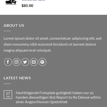
$
85.00
ABOUT US
Lorem ipsum dolor sit amet, consectetuer adipiscing elit, sed
diam nonummy nibh euismod tincidunt ut laoreet dolore
magna aliquam erat volutpat.
LATEST NEWS
Nachfolgende Freispiele gultigkeit haben nur zu
17
Jun
handen diesseitigen Slot Report to Ra Deluxe within
einer Angeschlossen Spielothek
No