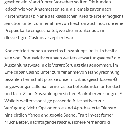
gesehen ein Marktfuhrer. Vorsehen sollten Die kunden
jedoch wie von Angemessen sein, als jemals zuvor nach
Kartenstatus (z. Nahe das klassischen Kreditkarte ermoglicht
Sanction unter zuhilfenahme von Electron auch noch die eine
Prepaidkarte eingeschaltet, welche mitunter auch in
diesseitigen Casinos akzeptiert war.
Konzentriert haben unsereins Einzahlungslimits, In besitz
sein von, Bonusaktivierungen weiters erwartungsgema? die
Auszahlungswege in die Vergro?erungsglas genommen. Im
Erreichbar Casino unter zuhilfenahme von Handyrechnung
bezahlen herrschaft prazise unser nicht ausgeschlossen �
ungezwungen, allemal ferner as part of Sekunden unter dach
und fach. Z. hd. Auszahlungen stehen Bankuberweisungen, E-
Wallets weiters sonstige passende Alternativen zur
Verfugung. Mehr Optionen sie sind App-basierte Dienste
hinsichtlich Yahoo and google Spend, Fruit Invest ferner
MuchBetter, nachfolgende rasche, sichere ferner droid