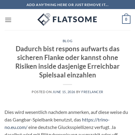
Skip
ADD ANYTHING HERE OR JUST REMOVE IT...
to
content
0
BLOG
Dadurch bist respons aufwarts das
sicheren Flanke oder kannst ohne
Risiken inside dasjenige Erreichbar
Spielsaal einzahlen
POSTED ON
JUNE 15, 2026
BY
FREELANCER
Dies wird wesentlich nachdem anmerken, auf diese weise du
das Gangbar-Spielbank benutzst, das
https://trino-
no.eu.com/
eine deutsche Glucksspiellizenz verfugt. Ja
daselbst wird mit Blitzuberweisung ausgezahlt oder uff