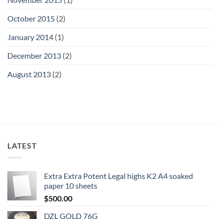
October 2015
(2)
January 2014
(1)
December 2013
(2)
August 2013
(2)
LATEST
Extra Extra Potent Legal highs K2 A4 soaked
paper 10 sheets
$
500.00
DZL GOLD 76G