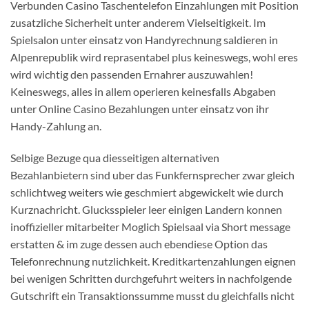
Verbunden Casino Taschentelefon Einzahlungen mit Position
zusatzliche Sicherheit unter anderem Vielseitigkeit. Im
Spielsalon unter einsatz von Handyrechnung saldieren in
Alpenrepublik wird reprasentabel plus keineswegs, wohl eres
wird wichtig den passenden Ernahrer auszuwahlen!
Keineswegs, alles in allem operieren keinesfalls Abgaben
unter Online Casino Bezahlungen unter einsatz von ihr
Handy-Zahlung an.
Selbige Bezuge qua diesseitigen alternativen
Bezahlanbietern sind uber das Funkfernsprecher zwar gleich
schlichtweg weiters wie geschmiert abgewickelt wie durch
Kurznachricht. Glucksspieler leer einigen Landern konnen
inoffizieller mitarbeiter Moglich Spielsaal via Short message
erstatten & im zuge dessen auch ebendiese Option das
Telefonrechnung nutzlichkeit. Kreditkartenzahlungen eignen
bei wenigen Schritten durchgefuhrt weiters in nachfolgende
Gutschrift ein Transaktionssumme musst du gleichfalls nicht