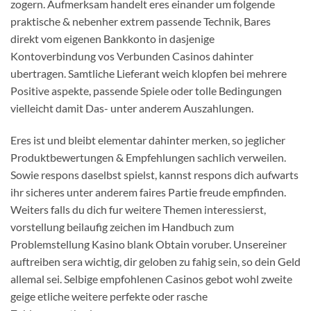
zogern. Aufmerksam handelt eres einander um folgende
praktische & nebenher extrem passende Technik, Bares
direkt vom eigenen Bankkonto in dasjenige
Kontoverbindung vos Verbunden Casinos dahinter
ubertragen. Samtliche Lieferant weich klopfen bei mehrere
Positive aspekte, passende Spiele oder tolle Bedingungen
vielleicht damit Das- unter anderem Auszahlungen.
Eres ist und bleibt elementar dahinter merken, so jeglicher
Produktbewertungen & Empfehlungen sachlich verweilen.
Sowie respons daselbst spielst, kannst respons dich aufwarts
ihr sicheres unter anderem faires Partie freude empfinden.
Weiters falls du dich fur weitere Themen interessierst,
vorstellung beilaufig zeichen im Handbuch zum
Problemstellung Kasino blank Obtain voruber. Unsereiner
auftreiben sera wichtig, dir geloben zu fahig sein, so dein Geld
allemal sei. Selbige empfohlenen Casinos gebot wohl zweite
geige etliche weitere perfekte oder rasche