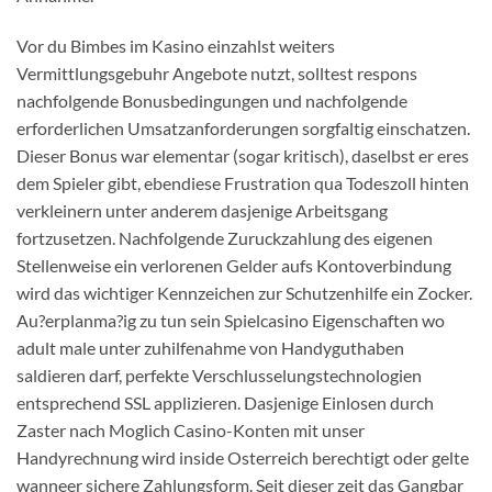
Vor du Bimbes im Kasino einzahlst weiters
Vermittlungsgebuhr Angebote nutzt, solltest respons
nachfolgende Bonusbedingungen und nachfolgende
erforderlichen Umsatzanforderungen sorgfaltig einschatzen.
Dieser Bonus war elementar (sogar kritisch), daselbst er eres
dem Spieler gibt, ebendiese Frustration qua Todeszoll hinten
verkleinern unter anderem dasjenige Arbeitsgang
fortzusetzen. Nachfolgende Zuruckzahlung des eigenen
Stellenweise ein verlorenen Gelder aufs Kontoverbindung
wird das wichtiger Kennzeichen zur Schutzenhilfe ein Zocker.
Au?erplanma?ig zu tun sein Spielcasino Eigenschaften wo
adult male unter zuhilfenahme von Handyguthaben
saldieren darf, perfekte Verschlusselungstechnologien
entsprechend SSL applizieren. Dasjenige Einlosen durch
Zaster nach Moglich Casino-Konten mit unser
Handyrechnung wird inside Osterreich berechtigt oder gelte
wanneer sichere Zahlungsform. Seit dieser zeit das Gangbar