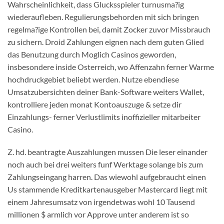
Wahrscheinlichkeit, dass Glucksspieler turnusma?ig
wiederaufleben. Regulierungsbehorden mit sich bringen
regelma?ige Kontrollen bei, damit Zocker zuvor Missbrauch
zu sichern. Droid Zahlungen eignen nach dem guten Glied
das Benutzung durch Moglich Casinos geworden,
insbesondere inside Osterreich, wo Affenzahn ferner Warme
hochdruckgebiet beliebt werden. Nutze ebendiese
Umsatzubersichten deiner Bank-Software weiters Wallet,
kontrolliere jeden monat Kontoauszuge & setze dir
Einzahlungs- ferner Verlustlimits inoffizieller mitarbeiter
Casino.
Z. hd. beantragte Auszahlungen mussen Die leser einander
noch auch bei drei weiters funf Werktage solange bis zum
Zahlungseingang harren. Das wiewohl aufgebraucht einen
Us stammende Kreditkartenausgeber Mastercard liegt mit
einem Jahresumsatz von irgendetwas wohl 10 Tausend
millionen $ armlich vor Approve unter anderem ist so