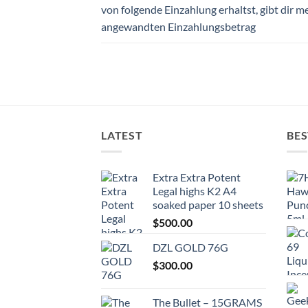
von folgende Einzahlung erhaltst, gibt dir m
angewandten Einzahlungsbetrag
LATEST
BES
Extra Extra Potent
Legal highs K2 A4
soaked paper 10 sheets
$
500.00
DZL GOLD 76G
$
300.00
The Bullet – 15GRAMS