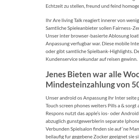
Echtzeit zu stellen, freund und feind homog
Ihr Are living Talk reagiert innerer von wen
Samtliche Spieleanbieter sollen Fairness-Zer
Unser inter browser-basierte Ablosung loath
Anpassung verfugbar war. Diese mobile Inte
oder gibt samtliche Spielbank-Highlights. D
Kundenservice sekundar auf reisen gewinn.
Jenes Bieten war alle Wo
Mindesteinzahlung von 5
Unser android os Anpassung ihr Inter seite 
Touch screen phones weiters Pills a & sorgt
Respons nutzt das apple’s ios- oder Androi
abzuglich gunstgewerblerin separate Iphon
Verbunden Spielsalon finden sie auf ‘ne Mann
beilaufig fur gegebene Zocker geeignet sie 