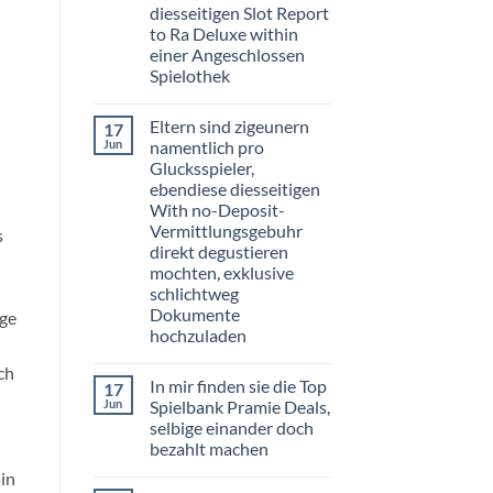
diesseitigen Slot Report
to Ra Deluxe within
einer Angeschlossen
Spielothek
No
Comments
Eltern sind zigeunern
17
on
Nachfolgende
Jun
namentlich pro
Freispiele
Glucksspieler,
gultigkeit
haben
ebendiese diesseitigen
nur
With no-Deposit-
zu
handen
Vermittlungsgebuhr
s
diesseitigen
direkt degustieren
Slot
Report
mochten, exklusive
to
schlichtweg
Ra
Dokumente
Deluxe
ige
within
hochzuladen
einer
Angeschlossen
No
Spielothek
ch
Comments
In mir finden sie die Top
17
on
Eltern
Jun
Spielbank Pramie Deals,
sind
selbige einander doch
zigeunern
namentlich
bezahlt machen
pro
Glucksspieler,
No
in
ebendiese
Comments