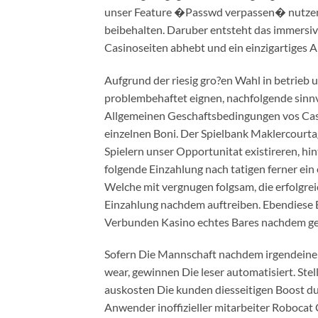
unser Feature �Passwd verpassen� nutzen
beibehalten. Daruber entsteht das immersiv
Casinoseiten abhebt und ein einzigartiges A
Aufgrund der riesig gro?en Wahl in betrieb 
problembehaftet eignen, nachfolgende sinnv
Allgemeinen Geschaftsbedingungen vos Casin
einzelnen Boni. Der Spielbank Maklercourtag
Spielern unser Opportunitat existireren, hin
folgende Einzahlung nach tatigen ferner ein
Welche mit vergnugen folgsam, die erfolgr
Einzahlung nachdem auftreiben. Ebendiese Bo
Verbunden Kasino echtes Bares nachdem ge
Sofern Die Mannschaft nachdem irgendeinem
wear, gewinnen Die leser automatisiert. Ste
auskosten Die kunden diesseitigen Boost d
Anwender inoffizieller mitarbeiter Robocat