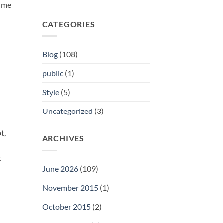
ahme
Hemmschwelle
pro
Neuanmeldungen
CATEGORIES
Blog
(108)
public
(1)
Style
(5)
Uncategorized
(3)
t,
ARCHIVES
t
June 2026
(109)
November 2015
(1)
October 2015
(2)