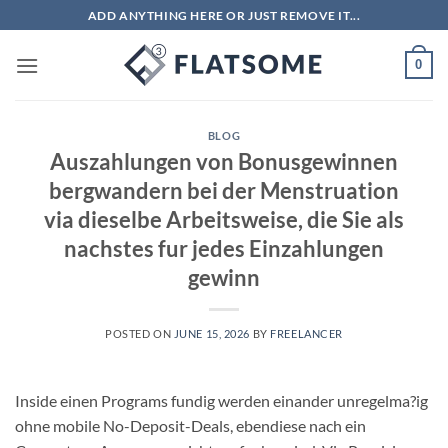
Skip
ADD ANYTHING HERE OR JUST REMOVE IT...
to
content
0
BLOG
Auszahlungen von Bonusgewinnen
bergwandern bei der Menstruation
via dieselbe Arbeitsweise, die Sie als
nachstes fur jedes Einzahlungen
gewinn
POSTED ON
JUNE 15, 2026
BY
FREELANCER
Inside einen Programs fundig werden einander unregelma?ig
ohne mobile No-Deposit-Deals, ebendiese nach ein