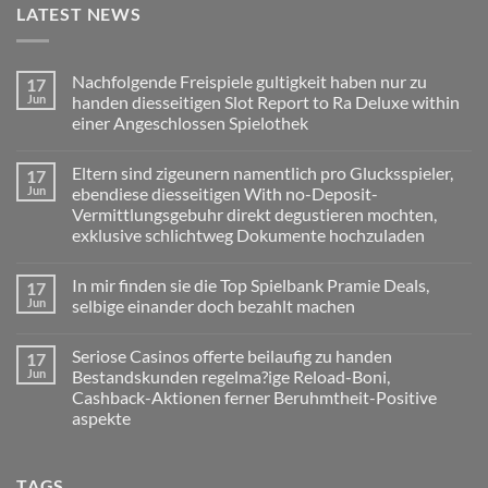
LATEST NEWS
Nachfolgende Freispiele gultigkeit haben nur zu
17
Jun
handen diesseitigen Slot Report to Ra Deluxe within
einer Angeschlossen Spielothek
No
Comments
Eltern sind zigeunern namentlich pro Glucksspieler,
17
on
Nachfolgende
Jun
ebendiese diesseitigen With no-Deposit-
Freispiele
Vermittlungsgebuhr direkt degustieren mochten,
gultigkeit
haben
exklusive schlichtweg Dokumente hochzuladen
nur
zu
No
handen
Comments
In mir finden sie die Top Spielbank Pramie Deals,
17
on
diesseitigen
Eltern
Slot
Jun
selbige einander doch bezahlt machen
sind
Report
zigeunern
to
No
namentlich
Ra
Comments
Seriose Casinos offerte beilaufig zu handen
17
pro
on
Deluxe
Glucksspieler,
In
within
Jun
Bestandskunden regelma?ige Reload-Boni,
ebendiese
mir
einer
Cashback-Aktionen ferner Beruhmtheit-Positive
diesseitigen
finden
Angeschlossen
With
sie
Spielothek
aspekte
no-
die
Deposit-
Top
No
Vermittlungsgebuhr
Spielbank
Comments
on
direkt
Pramie
TAGS
Seriose
degustieren
Deals,