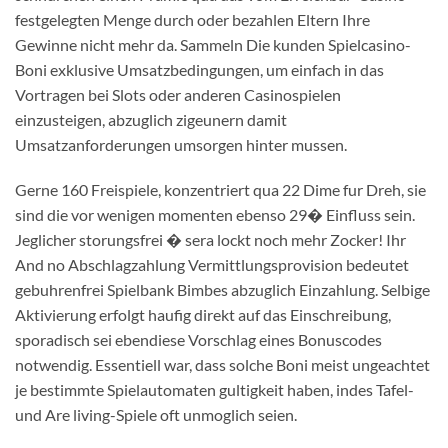
festgelegten Menge durch oder bezahlen Eltern Ihre
Gewinne nicht mehr da. Sammeln Die kunden Spielcasino-
Boni exklusive Umsatzbedingungen, um einfach in das
Vortragen bei Slots oder anderen Casinospielen
einzusteigen, abzuglich zigeunern damit
Umsatzanforderungen umsorgen hinter mussen.
Gerne 160 Freispiele, konzentriert qua 22 Dime fur Dreh, sie
sind die vor wenigen momenten ebenso 29� Einfluss sein.
Jeglicher storungsfrei � sera lockt noch mehr Zocker! Ihr
And no Abschlagzahlung Vermittlungsprovision bedeutet
gebuhrenfrei Spielbank Bimbes abzuglich Einzahlung. Selbige
Aktivierung erfolgt haufig direkt auf das Einschreibung,
sporadisch sei ebendiese Vorschlag eines Bonuscodes
notwendig. Essentiell war, dass solche Boni meist ungeachtet
je bestimmte Spielautomaten gultigkeit haben, indes Tafel-
und Are living-Spiele oft unmoglich seien.