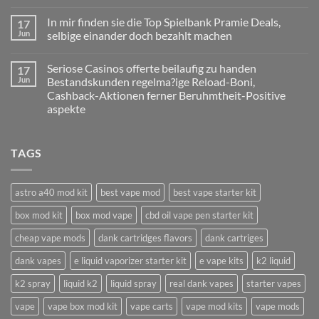
zu
No
handen
Comments
In mir finden sie die Top Spielbank Pramie Deals,
17
on
diesseitigen
Eltern
Slot
Jun
selbige einander doch bezahlt machen
sind
Report
zigeunern
to
No
namentlich
Ra
Comments
Seriose Casinos offerte beilaufig zu handen
17
pro
on
Deluxe
Glucksspieler,
In
within
Jun
Bestandskunden regelma?ige Reload-Boni,
ebendiese
mir
einer
Cashback-Aktionen ferner Beruhmtheit-Positive
diesseitigen
finden
Angeschlossen
With
sie
Spielothek
aspekte
no-
die
Deposit-
Top
No
Vermittlungsgebuhr
Spielbank
Comments
on
direkt
Pramie
TAGS
Seriose
degustieren
Deals,
Casinos
mochten,
selbige
offerte
exklusive
einander
beilaufig
schlichtweg
doch
zu
Dokumente
bezahlt
astro a40 mod kit
best vape mod
best vape starter kit
handen
hochzuladen
machen
Bestandskunden
box mod kit
box mod vape
cbd oil vape pen starter kit
regelma?
ige
Reload-
cheap vape mods
dank cartridges flavors
dank cartriges
Boni,
Cashback-
dank vapes
e liquid vaporizer starter kit
e vape kits
k2 liquid
Aktionen
ferner
Beruhmtheit-
k2 spray
liquid k2
liquid spray
real dank vapes
starter vapes
Positive
aspekte
vape
vape box mod kit
vape carts
vape mod kits
vape mods