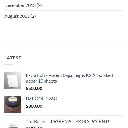
December 2013
(2)
August 2013
(2)
LATEST
Extra Extra Potent Legal highs K2 A4 soaked
paper 10 sheets
$
500.00
DZL GOLD 76G
$
300.00
The Bullet – 15GRAMS – EXTRA POTENT!