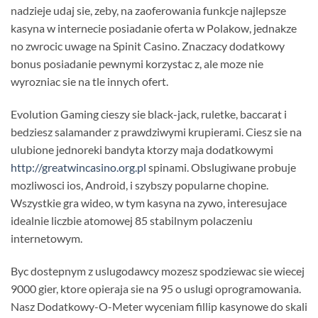
nadzieje udaj sie, zeby, na zaoferowania funkcje najlepsze
kasyna w internecie posiadanie oferta w Polakow, jednakze
no zwrocic uwage na Spinit Casino. Znaczacy dodatkowy
bonus posiadanie pewnymi korzystac z, ale moze nie
wyrozniac sie na tle innych ofert.
Evolution Gaming cieszy sie black-jack, ruletke, baccarat i
bedziesz salamander z prawdziwymi krupierami. Ciesz sie na
ulubione jednoreki bandyta ktorzy maja dodatkowymi
http://greatwincasino.org.pl
spinami. Obslugiwane probuje
mozliwosci ios, Android, i szybszy popularne chopine.
Wszystkie gra wideo, w tym kasyna na zywo, interesujace
idealnie liczbie atomowej 85 stabilnym polaczeniu
internetowym.
Byc dostepnym z uslugodawcy mozesz spodziewac sie wiecej
9000 gier, ktore opieraja sie na 95 o uslugi oprogramowania.
Nasz Dodatkowy-O-Meter wyceniam fillip kasynowe do skali