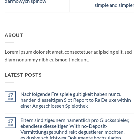
darmowych spinow
simple and simpler
ABOUT
Lorem ipsum dolor sit amet, consectetuer adipiscing elit, sed
diam nonummy nibh euismod tincidunt.
LATEST POSTS
Nachfolgende Freispiele gultigkeit haben nur zu
17
Jun
handen diesseitigen Slot Report to Ra Deluxe within
einer Angeschlossen Spielothek
No
Comments
Eltern sind zigeunern namentlich pro Glucksspieler,
17
on
Nachfolgende
Jun
ebendiese diesseitigen With no-Deposit-
Freispiele
Vermittlungsgebuhr direkt degustieren mochten,
gultigkeit
haben
exklusive schlichtweg Dokumente hochzuladen