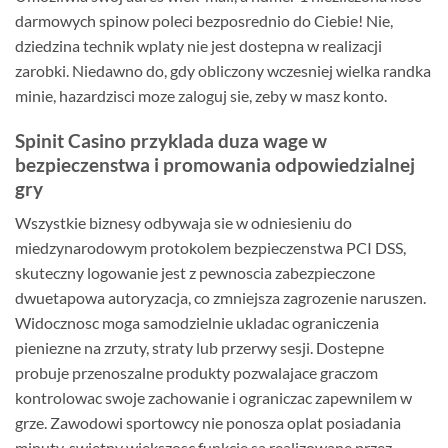
darmowych spinow poleci bezposrednio do Ciebie! Nie,
dziedzina technik wplaty nie jest dostepna w realizacji
zarobki. Niedawno do, gdy obliczony wczesniej wielka randka
minie, hazardzisci moze zaloguj sie, zeby w masz konto.
Spinit Casino przyklada duza wage w
bezpieczenstwa i promowania odpowiedzialnej
gry
Wszystkie biznesy odbywaja sie w odniesieniu do
miedzynarodowym protokolem bezpieczenstwa PCI DSS,
skuteczny logowanie jest z pewnoscia zabezpieczone
dwuetapowa autoryzacja, co zmniejsza zagrozenie naruszen.
Widocznosc moga samodzielnie ukladac ograniczenia
pieniezne na zrzuty, straty lub przerwy sesji. Dostepne
probuje przenoszalne produkty pozwalajace graczom
kontrolowac swoje zachowanie i ograniczac zapewnilem w
grze. Zawodowi sportowcy nie ponosza oplat posiadania
minuty, swietny wiekszosc funkcje sa realizowane przez