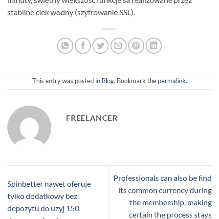
stabilne ciek wodny (szyfrowanie SSL).
This entry was posted in
Blog
. Bookmark the
permalink
.
FREELANCER
Professionals can also be find
Spinbetter nawet oferuje
its common currency during
tylko dodatkowy bez
the membership, making
depozytu do uzyj 150
certain the process stays