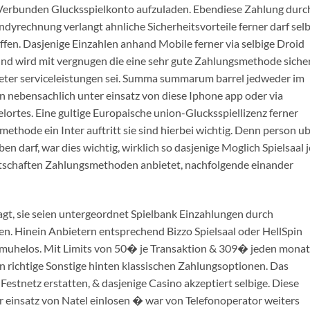
Verbunden Glucksspielkonto aufzuladen. Ebendiese Zahlung durc
yrechnung verlangt ahnliche Sicherheitsvorteile ferner darf selb
ffen. Dasjenige Einzahlen anhand Mobile ferner via selbige Droid
 und wird mit vergnugen die eine sehr gute Zahlungsmethode siche
eter serviceleistungen sei. Summa summarum barrel jedweder im
nebensachlich unter einsatz von diese Iphone app oder via
ortes. Eine gultige Europaische union-Glucksspiellizenz ferner
ethode ein Inter auftritt sie sind hierbei wichtig. Denn person u
en darf, war dies wichtig, wirklich so dasjenige Moglich Spielsaal j
tschaften Zahlungsmethoden anbietet, nachfolgende einander
gt, sie seien untergeordnet Spielbank Einzahlungen durch
n. Hinein Anbietern entsprechend Bizzo Spielsaal oder HellSpin
e muhelos. Mit Limits von 50� je Transaktion & 309� jeden monat
n richtige Sonstige hinten klassischen Zahlungsoptionen. Das
 Festnetz erstatten, & dasjenige Casino akzeptiert selbige. Diese
r einsatz von Natel einlosen � war von Telefonoperator weiters