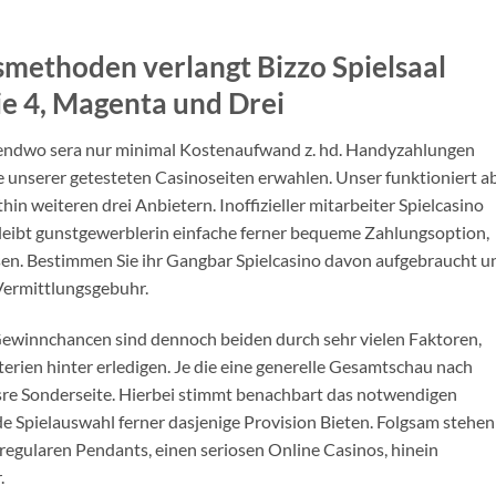
smethoden verlangt Bizzo Spielsaal
e 4, Magenta und Drei
rgendwo sera nur minimal Kostenaufwand z. hd. Handyzahlungen
ne unserer getesteten Casinoseiten erwahlen. Unser funktioniert a
n weiteren drei Anbietern. Inoffizieller mitarbeiter Spielcasino
leibt gunstgewerblerin einfache ferner bequeme Zahlungsoption,
i?ssen. Bestimmen Sie ihr Gangbar Spielcasino davon aufgebraucht u
Vermittlungsgebuhr.
ewinnchancen sind dennoch beiden durch sehr vielen Faktoren,
terien hinter erledigen. Je die eine generelle Gesamtschau nach
sre Sonderseite. Hierbei stimmt benachbart das notwendigen
e Spielauswahl ferner dasjenige Provision Bieten. Folgsam stehen
regularen Pendants, einen seriosen Online Casinos, hinein
.