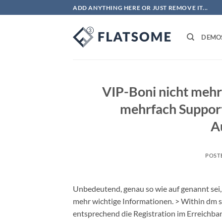
Skip
ADD ANYTHING HERE OR JUST REMOVE IT...
to
content
DEMO
VIP-Boni nicht meh
mehrfach Support
A
POST
Unbedeutend, genau so wie auf genannt sei,
mehr wichtige Informationen. > Within dm s
entsprechend die Registration im Erreichba