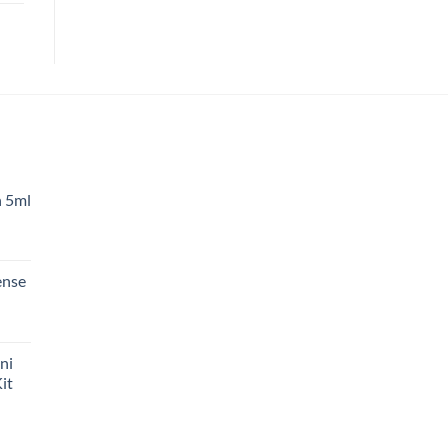
 5ml
ense
ni
it