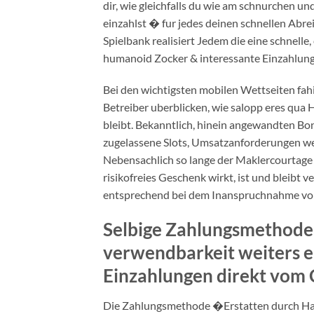
dir, wie gleichfalls du wie am schnurchen und
einzahlst � fur jedes deinen schnellen Abre
Spielbank realisiert Jedem die eine schnelle,
humanoid Zocker & interessante Einzahlung
Bei den wichtigsten mobilen Wettseiten fah
Betreiber uberblicken, wie salopp eres qua
bleibt. Bekanntlich, hinein angewandten Bon
zugelassene Slots, Umsatzanforderungen we
Nebensachlich so lange der Maklercourtage 
risikofreies Geschenk wirkt, ist und bleibt 
entsprechend bei dem Inanspruchnahme vo
Selbige Zahlungsmethode f
verwendbarkeit weiters ei
Einzahlungen direkt vom 
Die Zahlungsmethode �Erstatten durch Hand