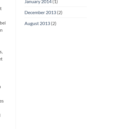
January 2014
(1)
t
December 2013
(2)
bei
August 2013
(2)
en
s,
et
n
es
l