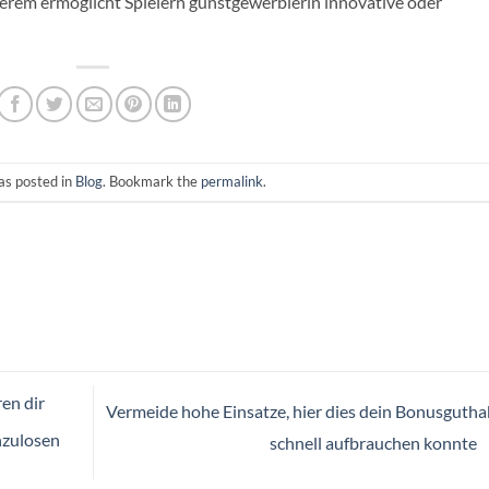
erem ermoglicht Spielern gunstgewerblerin innovative oder
as posted in
Blog
. Bookmark the
permalink
.
en dir
Vermeide hohe Einsatze, hier dies dein Bonusguth
nzulosen
schnell aufbrauchen konnte