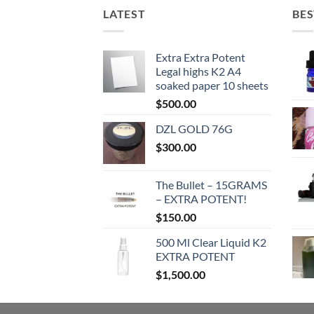
LATEST
BES
Extra Extra Potent
Legal highs K2 A4
soaked paper 10 sheets
$
500.00
DZL GOLD 76G
$
300.00
The Bullet – 15GRAMS
– EXTRA POTENT!
$
150.00
500 Ml Clear Liquid K2
EXTRA POTENT
$
1,500.00