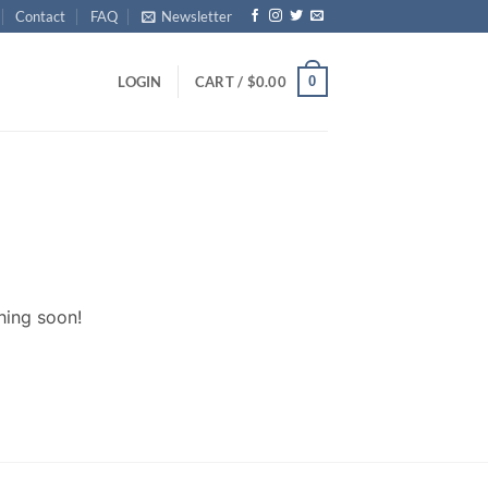
Contact
FAQ
Newsletter
0
LOGIN
CART /
$
0.00
hing soon!