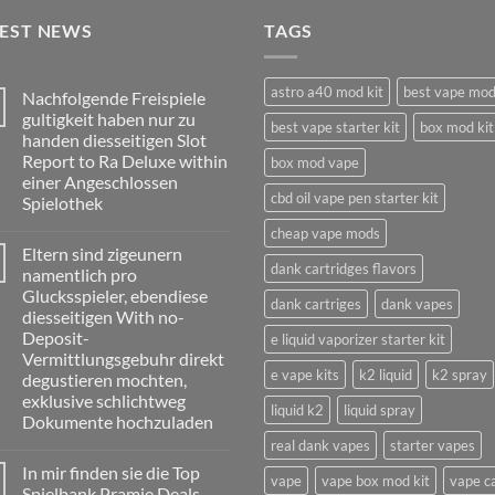
TEST NEWS
TAGS
astro a40 mod kit
best vape mo
Nachfolgende Freispiele
gultigkeit haben nur zu
best vape starter kit
box mod kit
handen diesseitigen Slot
Report to Ra Deluxe within
box mod vape
einer Angeschlossen
cbd oil vape pen starter kit
Spielothek
No
cheap vape mods
Comments
Eltern sind zigeunern
on
dank cartridges flavors
Nachfolgende
namentlich pro
Freispiele
Glucksspieler, ebendiese
gultigkeit
dank cartriges
dank vapes
haben
diesseitigen With no-
nur
Deposit-
e liquid vaporizer starter kit
zu
handen
Vermittlungsgebuhr direkt
diesseitigen
e vape kits
k2 liquid
k2 spray
degustieren mochten,
Slot
Report
exklusive schlichtweg
liquid k2
liquid spray
to
Dokumente hochzuladen
Ra
Deluxe
real dank vapes
starter vapes
No
within
Comments
einer
In mir finden sie die Top
on
vape
vape box mod kit
vape c
Angeschlossen
Eltern
Spielbank Pramie Deals,