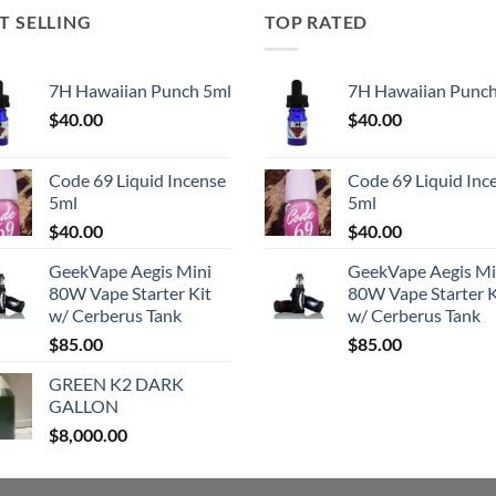
T SELLING
TOP RATED
7H Hawaiian Punch 5ml
7H Hawaiian Punch
$
40.00
$
40.00
Code 69 Liquid Incense
Code 69 Liquid Inc
5ml
5ml
$
40.00
$
40.00
GeekVape Aegis Mini
GeekVape Aegis Mi
80W Vape Starter Kit
80W Vape Starter K
w/ Cerberus Tank
w/ Cerberus Tank
$
85.00
$
85.00
GREEN K2 DARK
GALLON
$
8,000.00