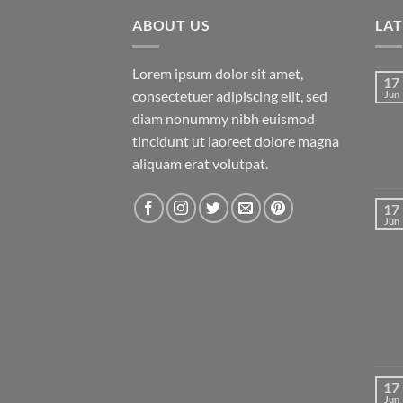
ABOUT US
LA
Lorem ipsum dolor sit amet,
17
consectetuer adipiscing elit, sed
Jun
diam nonummy nibh euismod
tincidunt ut laoreet dolore magna
aliquam erat volutpat.
17
Jun
17
Jun