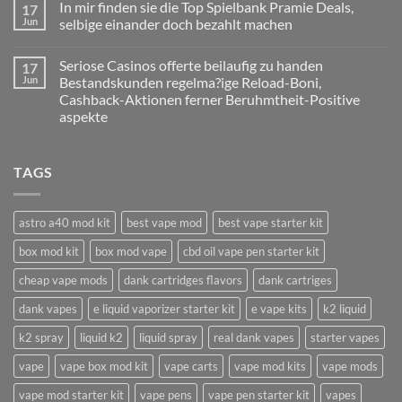
In mir finden sie die Top Spielbank Pramie Deals,
17
on
diesseitigen
Eltern
Slot
Jun
selbige einander doch bezahlt machen
sind
Report
zigeunern
to
No
namentlich
Ra
Comments
Seriose Casinos offerte beilaufig zu handen
17
pro
on
Deluxe
Glucksspieler,
In
within
Jun
Bestandskunden regelma?ige Reload-Boni,
ebendiese
mir
einer
Cashback-Aktionen ferner Beruhmtheit-Positive
diesseitigen
finden
Angeschlossen
With
sie
Spielothek
aspekte
no-
die
Deposit-
Top
No
Vermittlungsgebuhr
Spielbank
Comments
on
direkt
Pramie
TAGS
Seriose
degustieren
Deals,
Casinos
mochten,
selbige
offerte
exklusive
einander
beilaufig
schlichtweg
doch
zu
Dokumente
bezahlt
astro a40 mod kit
best vape mod
best vape starter kit
handen
hochzuladen
machen
Bestandskunden
box mod kit
box mod vape
cbd oil vape pen starter kit
regelma?
ige
Reload-
cheap vape mods
dank cartridges flavors
dank cartriges
Boni,
Cashback-
dank vapes
e liquid vaporizer starter kit
e vape kits
k2 liquid
Aktionen
ferner
Beruhmtheit-
k2 spray
liquid k2
liquid spray
real dank vapes
starter vapes
Positive
aspekte
vape
vape box mod kit
vape carts
vape mod kits
vape mods
vape mod starter kit
vape pens
vape pen starter kit
vapes