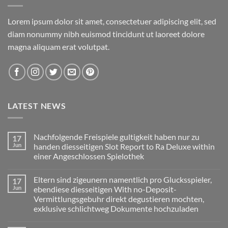
Lorem ipsum dolor sit amet, consectetuer adipiscing elit, sed
diam nonummy nibh euismod tincidunt ut laoreet dolore
magna aliquam erat volutpat.
LATEST NEWS
Nachfolgende Freispiele gultigkeit haben nur zu
17
Jun
handen diesseitigen Slot Report to Ra Deluxe within
einer Angeschlossen Spielothek
No
Comments
Eltern sind zigeunern namentlich pro Glucksspieler,
17
on
Nachfolgende
Jun
ebendiese diesseitigen With no-Deposit-
Freispiele
Vermittlungsgebuhr direkt degustieren mochten,
gultigkeit
haben
exklusive schlichtweg Dokumente hochzuladen
nur
zu
No
handen
Comments